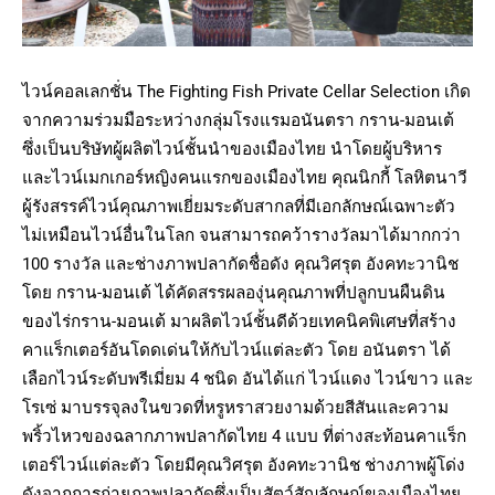
ไวน์คอลเลกชั่น The Fighting Fish Private Cellar Selection เกิด
จากความร่วมมือระหว่างกลุ่มโรงแรมอนันตรา กราน-มอนเต้
ซึ่งเป็นบริษัทผู้ผลิตไวน์ชั้นนำของเมืองไทย นำโดยผู้บริหาร
และไวน์เมกเกอร์หญิงคนแรกของเมืองไทย คุณนิกกี้ โลหิตนาวี
ผู้รังสรรค์ไวน์คุณภาพเยี่ยมระดับสากลที่มีเอกลักษณ์เฉพาะตัว
ไม่เหมือนไวน์อื่นในโลก จนสามารถคว้ารางวัลมาได้มากกว่า
100 รางวัล และช่างภาพปลากัดชื่อดัง คุณวิศรุต อังคทะวานิช
โดย กราน-มอนเต้ ได้คัดสรรผลองุ่นคุณภาพที่ปลูกบนผืนดิน
ของไร่กราน-มอนเต้ มาผลิตไวน์ชั้นดีด้วยเทคนิคพิเศษที่สร้าง
คาแร็กเตอร์อันโดดเด่นให้กับไวน์แต่ละตัว โดย อนันตรา ได้
เลือกไวน์ระดับพรีเมี่ยม 4 ชนิด อันได้แก่ ไวน์แดง ไวน์ขาว และ
โรเซ่ มาบรรจุลงในขวดที่หรูหราสวยงามด้วยสีสันและความ
พริ้วไหวของฉลากภาพปลากัดไทย 4 แบบ ที่ต่างสะท้อนคาแร็ก
เตอร์ไวน์แต่ละตัว โดยมีคุณวิศรุต อังคทะวานิช ช่างภาพผู้โด่ง
ดังจากการถ่ายภาพปลากัดซึ่งเป็นสัตว์สัญลักษณ์ของเมืองไทย