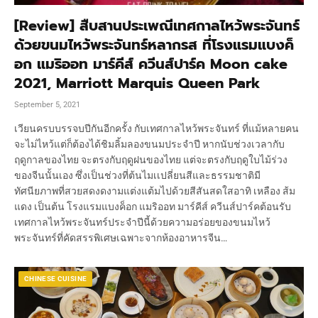
[Review] สืบสานประเพณีเทศกาลไหว้พระจันทร์
ด้วยขนมไหว้พระจันทร์หลากรส ที่โรงแรมแบงค็
อก แมริออท มาร์คีส์ ควีนส์ปาร์ค Moon cake
2021, Marriott Marquis Queen Park
September 5, 2021
เวียนครบบรรจบปีกันอีกครั้ง กับเทศกาลไหว้พระจันทร์ ที่แม้หลายคน
จะไม่ไหว้แต่ก็ต้องได้ชิมลิ้มลองขนมประจำปี หากนับช่วงเวลากับ
ฤดูกาลของไทย จะตรงกับฤดูฝนของไทย แต่จะตรงกับฤดูใบไม้ร่วง
ของจีนนั้นเอง ซึ่งเป็นช่วงที่ต้นไมเเปลี่ยนสีและธรรมชาติมี
ทัศนียภาพที่สวยสดงดงามแต่งแต้มไปด้วยสีสันสดใสอาทิ เหลือง ส้ม
แดง เป็นต้น โรงแรมแบงค็อก แมริออท มาร์คีส์ ควีนส์ปาร์คต้อนรับ
เทศกาลไหว้พระจันทร์ประจำปีนี้ด้วยความอร่อยของขนมไหว้
พระจันทร์ที่คัดสรรพิเศษเฉพาะจากห้องอาหารจีน…
CHINESE CUISINE