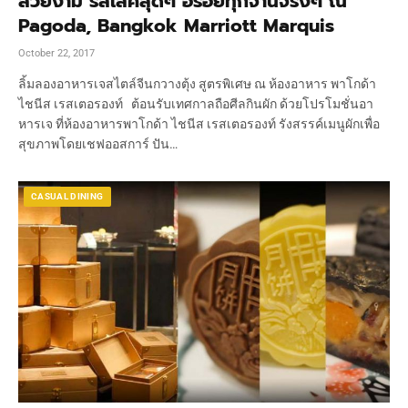
สวยงาม รสเลิศสุดๆ อร่อยทุกจานจริงๆ ณ
Pagoda, Bangkok Marriott Marquis
October 22, 2017
ลิ้มลองอาหารเจสไตล์จีนกวางตุ้ง สูตรพิเศษ ณ ห้องอาหาร พาโกด้า
ไชนีส เรสเตอรองท์ ต้อนรับเทศกาลถือศีลกินผัก ด้วยโปรโมชั่นอา
หารเจ ที่ห้องอาหารพาโกด้า ไชนีส เรสเตอรองท์ รังสรรค์เมนูผักเพื่อ
สุขภาพโดยเชฟออสการ์ ปัน…
CASUAL DINING