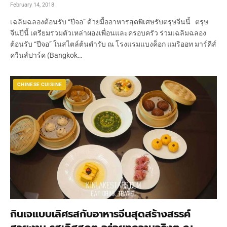
February 14, 2018
เฉลิมฉลองต้อนรับ “ปีจอ” ด้วยมื้ออาหารสุดพิเศษรับตรุษจีนนี้ ตรุษ
จีนปีนี้ เตรียมรวมตัวเหล่าผองเพื่อนและครอบครัว ร่วมเฉลิมฉลอง
ต้อนรับ “ปีจอ” ในสไตล์ต้นตำรับ ณ โรงแรมแบงค็อก แมริออท มาร์คีส์
ควีนส์ปาร์ค (Bangkok…
CHINESE CUISINE
กินเจแบบเลิศรสกับอาหารจีนสุดสร้างสรรค์