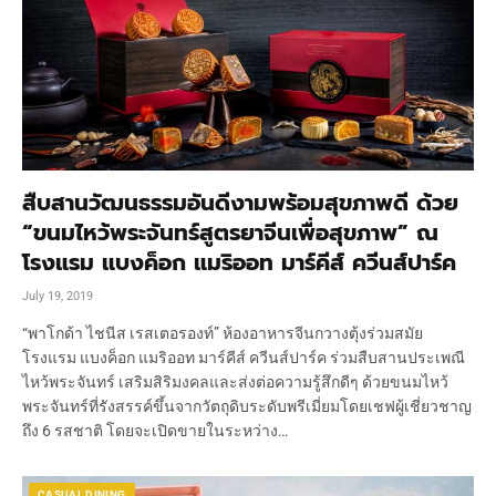
สืบสานวัฒนธรรมอันดีงามพร้อมสุขภาพดี ด้วย
“ขนมไหว้พระจันทร์สูตรยาจีนเพื่อสุขภาพ” ณ
โรงแรม แบงค็อก แมริออท มาร์คีส์ ควีนส์ปาร์ค
July 19, 2019
“พาโกด้า ไชนีส เรสเตอรองท์” ห้องอาหารจีนกวางตุ้งร่วมสมัย
โรงแรม แบงค็อก แมริออท มาร์คีส์ ควีนส์ปาร์ค ร่วมสืบสานประเพณี
ไหว้พระจันทร์ เสริมสิริมงคลและส่งต่อความรู้สึกดีๆ ด้วยขนมไหว้
พระจันทร์ที่รังสรรค์ขึ้นจากวัตถุดิบระดับพรีเมี่ยมโดยเชฟผู้เชี่ยวชาญ
ถึง 6 รสชาติ โดยจะเปิดขายในระหว่าง…
CASUAL DINING