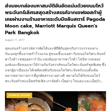
ส่งมอบกล่องมหาสมบัติอันอัดแน่นด้วยขนมไหว้
พระจันทร์เลิศรสสุดสร้างสรรค์จากเชฟออสก้าผู้
เคยผ่านงานร้านอาหารระดับมิชลินสตาร์ Pagoda
Moon cake, Marriott Marquis Queen’s
Park Bangkok
August 11, 2017
สุดแสนสร้างสรรค์สารพัดไส้และพิถีพิถันสุดๆกับการบรรจงเคาะ
กันเองทุกชิ้นจากครัวโรงแรม สู่ขนมชิ้นเลอค่า กับขนมไหว้พระจันทร์
พาโกด้า เชฟออสการ์ ปัน แห่งห้องอาหารพาโกด้า ไชนีส เรสเตอร
องท์และทีมของเขาได้ร่วมกันรังสรรค์ขนมไหว้พระจันทร์ชุดพิเศษ ซึ่ง
แขกผู้มาเยือนจะได้เพลิดเพลินกับขนมไหว้พระจันทร์แบบดั้งเดิม
หลากหลายรายการที่ถูกคัดสรรมาอย่างดี พลาดไม่ได้กับขนมไหว้
พระจันทร์รสแบล็คทรัฟเฟิล เกาลัดคั่ว เป็ดย่าง ไข่แดง และเม็ดบัว…
CHINESE CUISINE