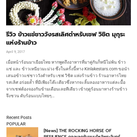
รีวิว ข้าวแช่ชาววังรสเลิศตำหรับเชฟ วิชิต มุกุระ
แห่งร้านข้าว
April 9, 2017
เมื่อหน้าร้อนมาเยือยไทย หากพูดถึงอาหารที่มาคู่กันก็หนีไม่พ้น ข้าว
แช่ และ ข้าวเหนียวมะม่วง ซึ่งในครั้งนี้ทาง Kinlakestars.com ขอนำ
เสนอข้าวแช่ชาววังตำหรับ เชฟ วิชิต แห่งร้านข้าว ร้านอาหารไทย
รสเลิศ อร่อยล้ำ ที่มีเพียงโต๊ะเดียวซึ่งหากจะลิ้มลองอาหารแต่ละมื้อ
จากเชฟต้องจองกันข้ามเดือนเลยทีเดียว เข้าฤดูร้อนมาทางร้านข้าว
จึงชวน ดับร้อนแบบไทยๆ…
Recent Posts
POPULAR
[News] THE ROCKING HORSE OF
RESILIENCE คอลเลกชันขนมไหว้พระจันทร์