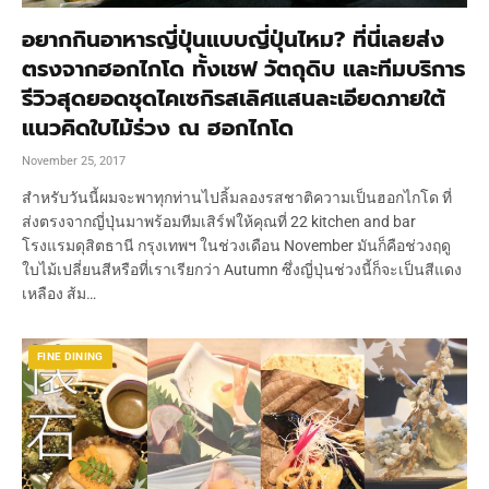
อยากกินอาหารญี่ปุ่นแบบญี่ปุ่นไหม? ที่นี่เลยส่ง
ตรงจากฮอกไกโด ทั้งเชฟ วัตถุดิบ และทีมบริการ
รีวิวสุดยอดชุดไคเซกิรสเลิศแสนละเอียดภายใต้
แนวคิดใบไม้ร่วง ณ ฮอกไกโด
November 25, 2017
สำหรับวันนี้ผมจะพาทุกท่านไปลิ้มลองรสชาติความเป็นฮอกไกโด ที่
ส่งตรงจากญี่ปุ่นมาพร้อมทีมเสิร์ฟให้คุณที่ 22 kitchen and bar
โรงแรมดุสิตธานี กรุงเทพฯ ในช่วงเดือน November มันก็คือช่วงฤดู
ใบไม้เปลี่ยนสีหรือที่เราเรียกว่า Autumn ซึ่งญี่ปุ่นช่วงนี้ก็จะเป็นสีแดง
เหลือง ส้ม…
FINE DINING