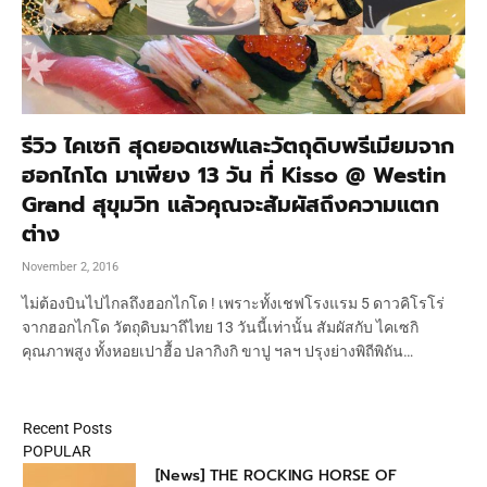
รีวิว ไคเซกิ สุดยอดเชฟและวัตถุดิบพรีเมียมจาก
ฮอกไกโด มาเพียง 13 วัน ที่ Kisso @ Westin
Grand สุขุมวิท แล้วคุณจะสัมผัสถึงความแตก
ต่าง
November 2, 2016
ไม่ต้องบินไปไกลถึงฮอกไกโด ! เพราะทั้งเชฟโรงแรม 5 ดาวคิโรโร่
จากฮอกไกโด วัตถุดิบมาถึไทย 13 วันนี้เท่านั้น สัมผัสกับ ไคเซกิ
คุณภาพสูง ทั้งหอยเปาฮื้อ ปลากิงกิ ขาปู ฯลฯ ปรุงย่างพิถีพิถัน…
Recent Posts
POPULAR
[News] THE ROCKING HORSE OF