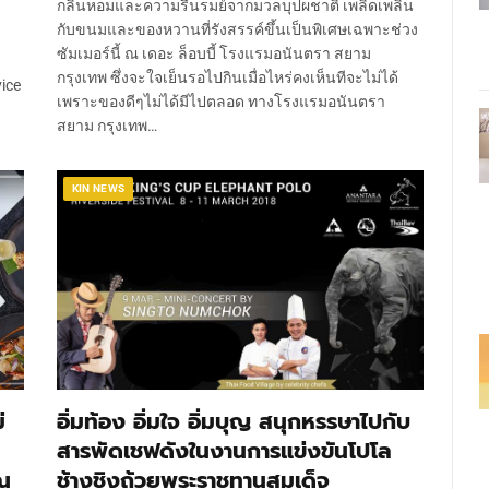
กลิ่นหอมและความรื่นรมย์จากมวลบุปผชาติ เพลิดเพลิน
กับขนมและของหวานที่รังสรรค์ขึ้นเป็นพิเศษเฉพาะช่วง
บ
ซัมเมอร์นี้ ณ เดอะ ล็อบบี้ โรงแรมอนันตรา สยาม
กรุงเทพ ซึ่งจะใจเย็นรอไปกินเมื่อไหร่คงเห็นทีจะไม่ได้
ice
เพราะของดีๆไม่ได้มีไปตลอด ทางโรงแรมอนันตรา
สยาม กรุงเทพ…
KIN NEWS
่
อิ่มท้อง อิ่มใจ อิ่มบุญ สนุกหรรษาไปกับ
สารพัดเชฟดังในงานการแข่งขันโปโล
 ณ
ช้างชิงถ้วยพระราชทานสมเด็จ