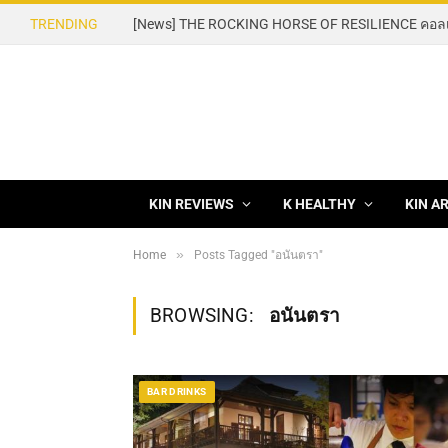
TRENDING
KIN REVIEWS
K HEALTHY
KIN A
»
Home
Posts Tagged "อนันตรา"
BROWSING:
อนันตรา
BAR DRINKS