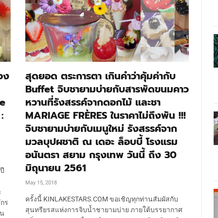
่อง
สุดยอด ตระการตา เกินคำว่าคุ้มค่ากับ
Buffet จิบชายามบ่ายกับสารพัดขนมคาว
he
หวานที่รังสรรค์จากดอกไม้ และชา
:
MARIAGE FRÈRES ในราคาไม่ถึงพัน !!!
จิบชายามบ่ายกับเมนูใหม่ รังสรรค์จาก
มวลบุปผชาติ ณ เดอะ ล็อบบี้ โรงแรม
อนันตรา สยาม กรุงเทพ วันนี้ ถึง 30
มิถุนายน 2561
ปี
May 15, 2018
ะ
ครั้งนี้ KINLAKESTARS.COM ขอเชิญทุกท่านสัมผัสกับ
ักร
สุนทรียรสแห่งการจิบน้ำชายามบ่าย ภายใต้บรรยากาศ
คน