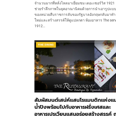
จำนวนมากที่หลั่งไหลมาเยี่ยมชม เดอะเซอร์วิส 1921
ช่วยรำลึกภาพในยุคอาณานิคมด้วยการนำเอารูปแบ
ของหน่วยสืบราชการลับของรัฐบาลอังกฤษกลับมาทำ
ใหม่และสร้างสรรค์ให้ดูแปลกตา ห้องอาหาร The serv
1912…
FINE DINING
สัมผัสมนต์เสน่ห์แสนโรแมนติกแห่งแม
น้ำปิงพร้อมไปกับอาหารฝรั่งเศสและ
อาหารเปรูเวียนแสนอร่อยสร้างสรรค์