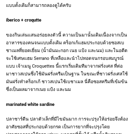
แบบดั้งเดิมก็สามารถลองดูได้ครับ
iberico + croqutte
ของกินเล่นแสนอร่อยลงตัวนี้ ความเป็นมานั้นเดิมเนื่องจากเป็น
อาหารของคนจนแบบดั้งเดิม คร็อกเก้แฮมประกอบด้วยซอสเบ
ชาเมลที่ยอดเยี่ยม (น้ำมันมะกอก เนย แป้ง และนม) และในอดีต
จะใช้เศษแฮม Serrano ที่เหลือและนำไปทอดจนกรอบสมบูรณ์
แบบ เจ้าเมนู Croquettes นี้แรกเริ่มเดิมทีมาจากฝรั่งเศส ที่ต่อ
มาชาวสเปนซึ่งใช้มันฝรั่งครีมเป็นฐาน ในขณะที่ชาวฝรั่งเศสใช้
มันฝรั่งทำคร็อกเก้ ชาวสเปนใช้เบชาเมล นี่คือซอสครีมที่เข้มข้น
ซึ่งเป็นผลมาจากเนย แป้ง และนม
marinated white sardine
ปลาซาร์ดีน ปลาตัวเล็กที่มีไขมันมาก การจะปรุงให้อร่อยจึงต้อง
อาศัยซอสที่ประกอบด้วยกรด เป็นการยากที่จะปรุงโดย