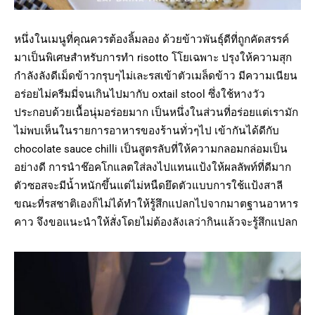
หนึ่งในเมนูที่คุณควรต้องลิ้มลอง ด้วยข้าวพันธุ์ดีที่ถูกคัดสรรค์
มาเป็นพิเศษสำหรับการทำ risotto โโยเฉพาะ ปรุงให้ความสุก
กำลังลังดีเม็ดข้าวกรุบๆไม่เละรสเข้าตัวเมล็ดข้าว มีความเนียน
อร่อยไม่ครีมมี่จนเกินไปมากับ oxtail stool ซึ่งใช้หางวัว
ประกอบด้วยเนื้อนุ่มอร่อยมาก เป็นหนึ่งในส่วนที่อร่อยแต่เรามัก
ไม่พบเห็นในรายการอาหารของร้านทั่วๆไป เข้ากันได้ดีกับ
chocolate sauce chilli เป็นสูตรลับที่ให้ความกลอมกล่อมเป็น
อย่างดี การนำช๊อคโกแลตใส่ลงไปแทนแป้งให้ผลลัพท์ที่ดีมาก
ตัวซอสจะมีน้ำหนักขึ้นแต่ไม่หนืดยึดตัวแบบการใช้แป้งสาลี
ขณะที่รสชาติเองก็ไม่ได้ทำให้รู้สึกแปลกไปจากมาตฐานอาหาร
คาว จึงขอแนะนำให้สั่งโดยไม่ต้องลังเลว่ากินแล้วจะรู้สึกแปลก