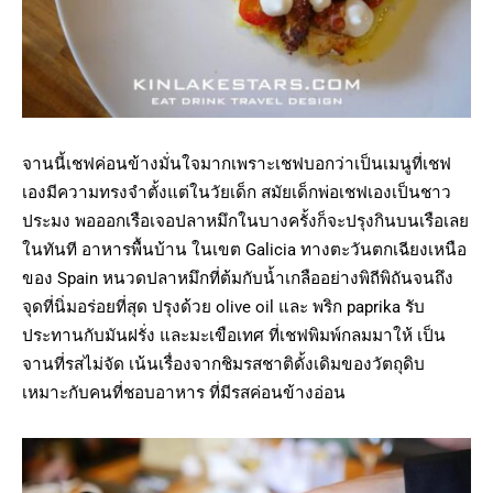
จานนี้เชฟค่อนข้างมั่นใจมากเพราะเชฟบอกว่าเป็นเมนูที่เชฟ
เองมีความทรงจำตั้งแต่ในวัยเด็ก สมัยเด็กพ่อเชฟเองเป็นชาว
ประมง พอออกเรือเจอปลาหมึกในบางครั้งก็จะปรุงกินบนเรือเลย
ในทันที อาหารพื้นบ้าน ในเขต Galicia ทางตะวันตกเฉียงเหนือ
ของ Spain หนวดปลาหมึกที่ต้มกับน้ำเกลืออย่างพิถีพิถันจนถึง
จุดที่นิ่มอร่อยที่สุด ปรุงด้วย olive oil และ พริก paprika รับ
ประทานกับมันฝรั่ง และมะเขือเทศ ที่เชฟพิมพ์กลมมาให้ เป็น
จานที่รสไม่จัด เน้นเรื่องจากชิมรสชาติดั้งเดิมของวัตถุดิบ
เหมาะกับคนที่ชอบอาหาร ที่มีรสค่อนข้างอ่อน