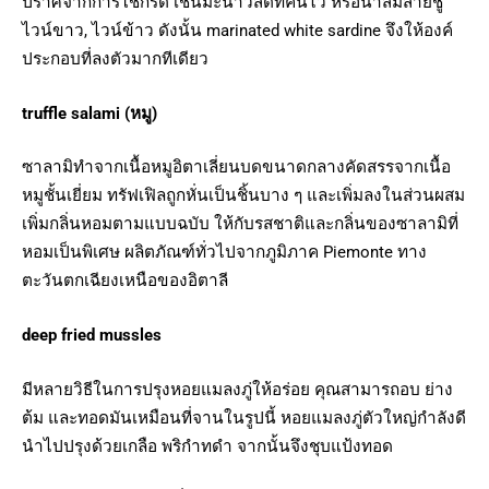
ปราศจากการใช้กรด เช่นมะนาวสดที่คั้นไว้ หรือน้ำส้มสายชู
ไวน์ขาว, ไวน์ข้าว ดังนั้น marinated white sardine จึงให้องค์
ประกอบที่ลงตัวมากทีเดียว
truffle salami (หมู)
ซาลามิทำจากเนื้อหมูอิตาเลี่ยนบดขนาดกลางคัดสรรจากเนื้อ
หมูชั้นเยี่ยม ทรัฟเฟิลถูกหั่นเป็นชิ้นบาง ๆ และเพิ่มลงในส่วนผสม
เพิ่มกลิ่นหอมตามแบบฉบับ ให้กับรสชาติและกลิ่นของซาลามิที่
หอมเป็นพิเศษ ผลิตภัณฑ์ทั่วไปจากภูมิภาค Piemonte ทาง
ตะวันตกเฉียงเหนือของอิตาลี
deep fried mussles
มีหลายวิธีในการปรุงหอยแมลงภู่ให้อร่อย คุณสามารถอบ ย่าง
ต้ม และทอดมันเหมือนที่จานในรูปนี้ หอยแมลงภู่ตัวใหญ่กำลังดี
นำไปปรุงด้วยเกลือ พริกำทดำ จากนั้นจึงชุบแป้งทอด