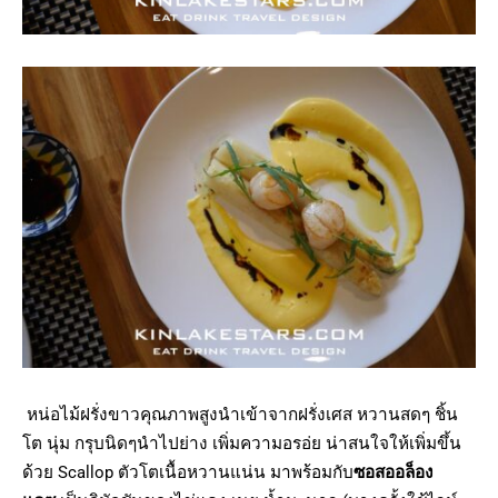
หน่อไม้ฝรั่งขาวคุณภาพสูงนำเข้าจากฝรั่งเศส หวานสดๆ ชิ้น
โต นุ่ม กรุบนิดๆนำไปย่าง เพิ่มความอรอ่ย น่าสนใจให้เพิ่มขึ้น
ด้วย Scallop ตัวโตเนื้อหวานแน่น มาพร้อมกับ
ซอสออล็อง