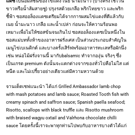
แดซ
เป็นอิมัลชันของไข่แดง เนย น้ำมะนาว (บางครั้งใช้ไวน์
ขาวหรือน้ำส้มสายชู) ปรุงรสด้วยเกลือ พริกไทยขาว และพริก
ชี้ฟ้า ซอสออล็องแดซเตรียมได้จากการผสมไข่แดงที่ตีแล้วกับ
เนย น้ำมะนาว เกลือ และน้ำเปล่า ก่อนจะให้ความร้อนพอ
เหมาะเพื่อไม่ให้ซอสข้นจนเกินไป ซอสออล็องแดซเป็นหนึ่งใน
ซอสแม่บททั้งห้าของอาหารฝรั่งเศส เป็นส่วนประกอบสำคัญใน
เมนูไข่เบเนดิกต์ และบางครั้งเสิร์ฟพร้อมอาหารทะเลหรือผักนึ่ง
เช่น หน่อไม้ฝรั่งจานนี้ มากับbalsamic ทำจากองุ่น จริงๆ ซึ่ง
เป็นเกรด premium ดังนั้นจะแตกต่างจากของทั่วไปคือไม่ใส แต่
หนืด และไม่เปรี้ยวอย่างเดียวแต่มีความหวานด้วย
จานเด็ดเชฟแนะนำ ได้แก่ Grilled Ambassador lamb chop
with mash potatoes and lamb sauce; Roasted Tooth fish with
creamy spinach and saffron sauce; Spanish paella seafood;
Risotto, scallops with black truffle และ Risotto mushroom
with braised wagyu oxtail and Valrhona chocolate chilli
sauce โดยครั้งนี้เราจะพาทุกท่านไปพบกับอาหารบางตัวได้แก่