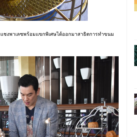
อาหารแชงพาเลซพร้อมแขกพิเศษได้ออกมาสาธิตการทำขนม