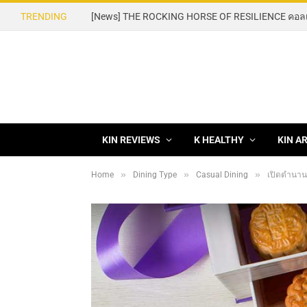
TRENDING
KIN REVIEWS
K HEALTHY
KIN A
»
»
»
Home
Dining Type
Casual Dining
เปิดตำนาน