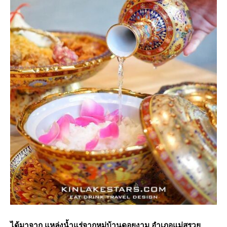
ได้มาจาก แหล่งน้ำแร่จากหมู่บ้านดอยงาม อำเภอแม่สรวย