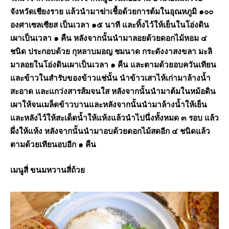
จังหวัดเชียงราย แล้วนำมาฆ่าเชื้อด้วยการต้มในอุณหภูมิ ๑๐๐
องศาเซลเซียส เป็นเวลา ๑๕ นาที และทิ้งไว้ให้เย็นในโอ่งดิน
เผาเป็นเวลา ๑ คืน หลังจากนั้นนำมาลอยด้วยดอกไม้หอม ๔
ชนิด ประกอบด้วย กุหลาบมอญ ชมนาด กระดังงาสงขลา มะลิ
มาลอยในโอ่งดินเผาเป็นเวลา ๑ คืน และตามด้วยอบควันเทียน
และข้าวในสำรับของข้าวแช่นั้น นำข้าวเสาไห้เก่ามาล้างน้ำ
สะอาด และแกว่งสารส้มจนใส หลังจากนั้นนำมาต้มในหม้อดิน
เผาให้จนเมล็ดข้าวบานและหลังจากนั้นนำมาล้างน้ำให้เย็น
และหลังไว้ให้สะเด็ดน้ำให้แห้งแล้วนำไปนึ่งทั้งหมด ๓ รอบ แล้ว
ผึ่งให้แห้ง หลังจากนั้นนำมาอบด้วยดอกไม้สดอีก ๔ ชนิดแล้ว
ตามด้วยเทียนอบอีก ๑ คืน
เมนูสี่ ขนมหวานสี่ถ้วย