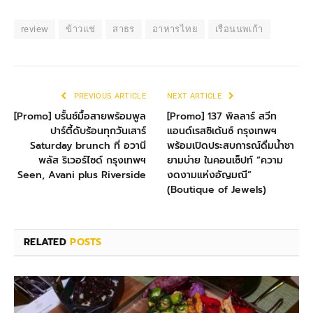
review
ข้าวแช่
สาธร
อาหารไทย
เรือนนพเก้า
PREVIOUS ARTICLE
NEXT ARTICLE
[Promo] บรั้นช์มื้อสายพร้อมพูล
[Promo] 137 พิลลาร์ สวีท
ปาร์ตี้ดับร้อนทุกวันเสาร์
แอนด์เรสซิเด้นซ์ กรุงเทพฯ
Saturday brunch ที่ อวานี
พร้อมเปิดประสบการณ์ดื่มน้ำชา
พลัส ริเวอร์ไซด์ กรุงเทพฯ
ยามบ่าย ในคอนเซ็ปท์ “ความ
Seen, Avani plus Riverside
งดงามแห่งอัญมณี”
(Boutique of Jewels)
RELATED
POSTS