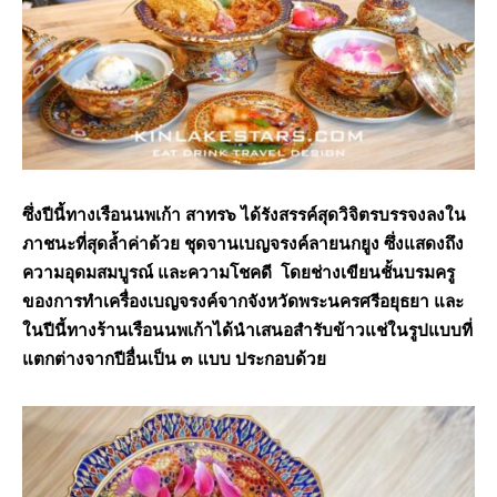
ซึ่งปีนี้ทางเรือนนพเก้า สาทร๖ ได้รังสรรค์สุดวิจิตรบรรจงลงใน
ภาชนะที่สุดล้ำค่าด้วย ชุดจานเบญจรงค์ลายนกยูง ซึ่งแสดงถึง
ความอุดมสมบูรณ์ และความโชคดี โดยช่างเขียนชั้นบรมครู
ของการทำเครื่องเบญจรงค์จากจังหวัดพระนครศรีอยุธยา และ
ในปีนี้ทางร้านเรือนนพเก้าได้นำเสนอสำรับข้าวแช่ในรูปแบบที่
แตกต่างจากปีอื่นเป็น ๓ แบบ ประกอบด้วย