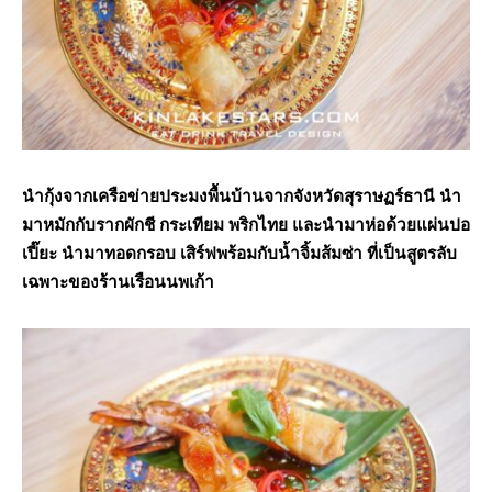
นำกุ้งจากเครือข่ายประมงพื้นบ้านจากจังหวัดสุราษฏร์ธานี นำ
มาหมักกับรากผักชี กระเทียม พริกไทย และนำมาห่อด้วยแผ่นปอ
เปี๊ยะ นำมาทอดกรอบ เสิร์ฟพร้อมกับน้ำจิ้มส้มซ่า ที่เป็นสูตรลับ
เฉพาะของร้านเรือนนพเก้า