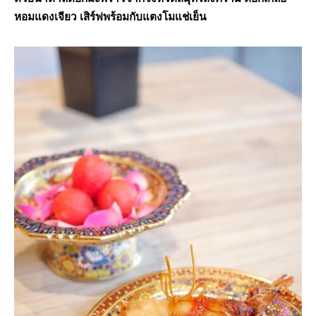
หอมแดงเจียว เสิร์ฟพร้อมกับแตงโมแช่เย็น