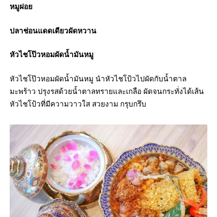
หมูฝอย
ปลาช่อนแดดเดียวผัดหวาน
หัวไชโป๊วหอมผัดน้ำมันหมู
หัวไชโป๊วหอมผัดน้ำมันหมู นำหัวไชโป้วไปผัดกับน้ำตาล
มะพร้าว ปรุงรสด้วยน้ำตาลทรายและเกลือ ผัดจนกระทั่งได้เส้น
หัวไชโป้วที่มีความวาวใส สวยงาม กรุบกรึบ