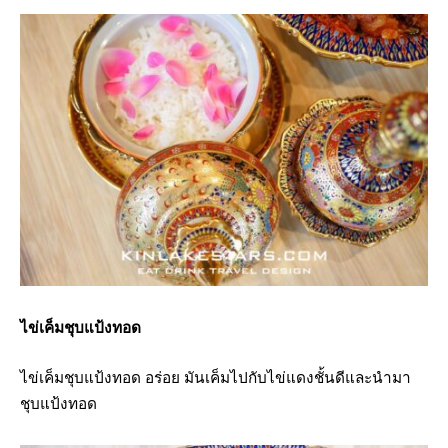
ไข่เค็มชุบแป้งทอด
ไข่เค็มชุบแป้งทอด อร่อย มันเค็มไปกับไข่แดงชั้นดีและนำมา
ชุบแป้งทอด