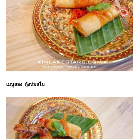
เมนูสอง กุ้งห่มสไบ