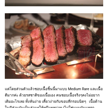
แต่โดยส่วนตัวแล้วชอบเนื้อชิ้นนี้มาแบบ Medium Rare และเนื้อ
ดีมากค่ะ ด้วยรสชาติของเนื้อเอง คนชอบเนื้อจริงๆคงไม่อยาก
เติมอะไรเลย ทั้งหั่นง่าย เคี้ยวง่ายกับขอบที่กรอบนิดๆ เนื้อด้าน
ในมีส่วนมันเป็นส่วนๆให้หนึบๆหน่อย (ไม่ใช่แบบมันแทรก