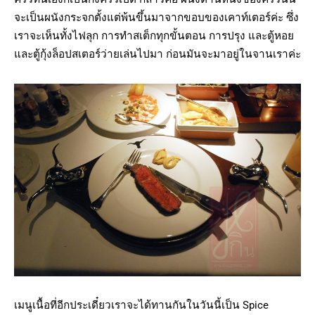
จะเป็นผนังกระจกตั้งแต่พ้นขึ้นมาจากขอบของเคาท์เตอร์ค่ะ ซึ่ง
เราจะเห็นทั้งไฟลุก การทำสเต็กทุกขั้นตอน การปรุง และตู้หอย
และตู้กุ้งล็อปสเตอร์ว่ายเล่นไปมา ก่อนมันจะมาอยู่ในจานเราค่ะ
เมนูเนื้อที่อีกประเดี๋ยวเราจะได้ทานกันในวันนี้เป็น Spice