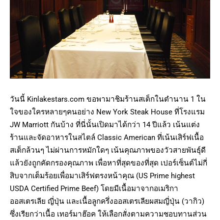
วันนี้ Kinlakestars.com ขอพามาชิมร้านสเต็กในตำนาน 1 ใน
ใจของใครหลายๆคนอย่าง New York Steak House ที่โรงแรม
JW Marriott กันบ้าง ที่นี่นั้นเปิดมาได้กว่า 14 ปีแล้ว เน้นแต่ง
ร้านและจัดอาหารในสไตล์ ​Classic American ที่เน้นเสิร์ฟเนื้อ
สเต็กล้วนๆ ไม่ผ่านการหมักใดๆ เน้นคุณภาพของวัวสายพันธุ์ดี
แล้วยังถูกคัดกรองคุณภาพ เพื่อหาที่สุดของที่สุด เปอร์เซ็นต์ไม่กี่
สิบจากเต็มร้อยเพื่อมาเสิร์ฟตรงหน้าคุณ (US Prime highest
USDA Certified Prime Beef) โดยมีเนื้อมาจากอเมริกา
ออสเตรเลีย ญี่ปุ่น และเนื้อลูกครึ่งออสเตรเลียผสมญี่ปุ่น (วากิว)
ซึ่งเรียกว่าเนื้อ เทอร์มาฮ๊อค ให้เลือกสั่งตามความชอบทานส่วน