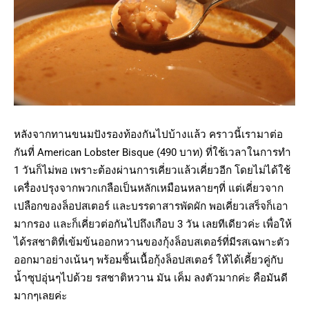
หลังจากทานขนมปังรองท้องกันไปบ้างแล้ว คราวนี้เรามาต่อ
กันที่ American Lobster Bisque (490 บาท) ที่ใช้เวลาในการทำ
1 วันก็ไม่พอ เพราะต้องผ่านการเคี่ยวแล้วเคี่ยวอีก โดยไม่ได้ใช้
เครื่องปรุงจากพวกเกลือเป็นหลักเหมือนหลายๆที่ แต่เคี่ยวจาก
เปลือกของล็อปสเตอร์ และบรรดาสารพัดผัก พอเคี่ยวเสร็จก็เอา
มากรอง และก็เคี่ยวต่อกันไปถึงเกือบ 3 วัน เลยทีเดียวค่ะ เพื่อให้
ได้รสชาติที่เข้มข้นออกหวานของกุ้งล็อบสเตอร์ที่มีรสเฉพาะตัว
ออกมาอย่างเน้นๆ พร้อมชิ้นเนื้อกุ้งล็อปสเตอร์ ให้ได้เคี้ยวคู่กับ
น้ำซุปอุ่นๆไปด้วย รสชาติหวาน มัน เค็ม ลงตัวมากค่ะ คือมันดี
มากๆเลยค่ะ