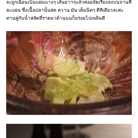
จะถูกเฉือนเป็นแผ่นบางๆ เส้นยาวๆแล้วค่อยจัดเรียงลงบนจานที
ละแผ่น ซึ่งเนื้อปลานั้นสด หวาน มัน เค็มนิดๆ ดีทีเดียวล่ะค่ะ
ทานคู่กับน้ำสลัดที่ราดมาด้านบนก็อร่อยไปเพลินดี