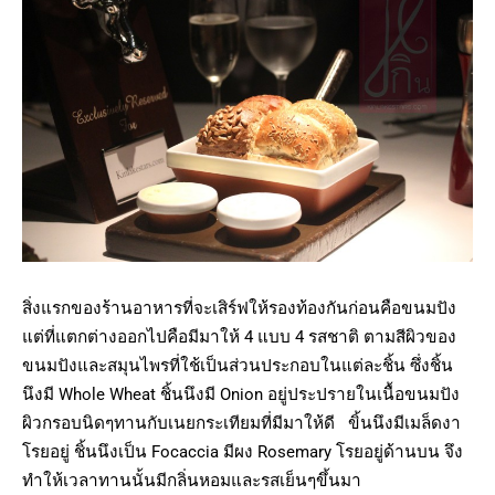
สิ่งแรกของร้านอาหารที่จะเสิร์ฟให้รองท้องกันก่อนคือขนมปัง
แต่ที่แตกต่างออกไปคือมีมาให้ 4 แบบ 4 รสชาติ ตามสีผิวของ
ขนมปังและสมุนไพรที่ใช้เป็นส่วนประกอบในแต่ละชิ้น ซึ่งชิ้น
นึงมี Whole Wheat ชิ้นนึงมี Onion อยู่ประปรายในเนื้อขนมปัง
ผิวกรอบนิดๆทานกับเนยกระเทียมที่มีมาให้ดี ขิ้นนึงมีเมล็ดงา
โรยอยู่ ชิ้นนึงเป็น Focaccia มีผง Rosemary โรยอยู่ด้านบน จึง
ทำให้เวลาทานนั้นมีกลิ่นหอมและรสเย็นๆขึ้นมา