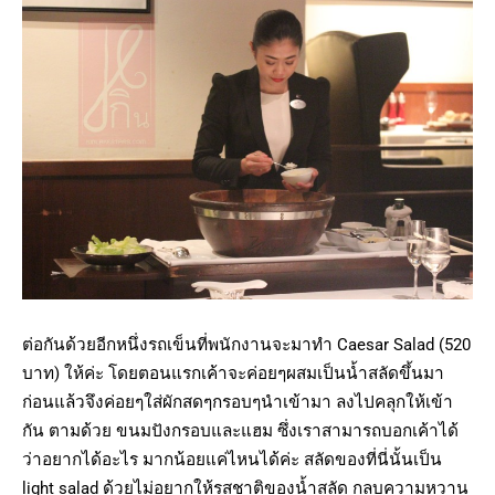
ต่อกันด้วยอีกหนึ่งรถเข็นที่พนักงานจะมาทำ Caesar Salad (520
บาท) ให้ค่ะ โดยตอนแรกเค้าจะค่อยๆผสมเป็นน้ำสลัดขึ้นมา
ก่อนแล้วจึงค่อยๆใส่ผักสดๆกรอบๆนำเข้ามา ลงไปคลุกให้เข้า
กัน ตามด้วย ขนมปังกรอบและแฮม ซึ่งเราสามารถบอกเค้าได้
ว่าอยากได้อะไร มากน้อยแค่ไหนได้ค่ะ สลัดของที่นี่นั้นเป็น
light salad ด้วยไม่อยากให้รสชาติของน้ำสลัด กลบความหวาน