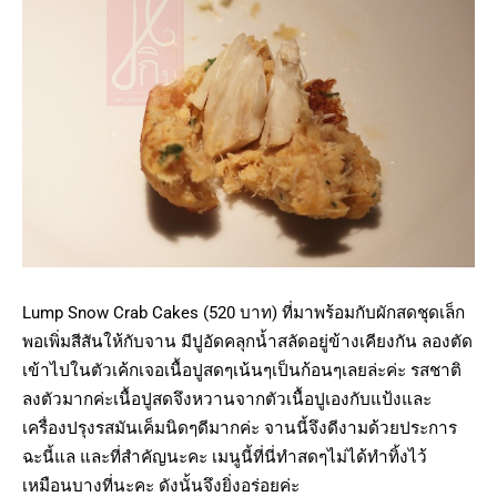
Lump Snow Crab Cakes (520 บาท) ที่มาพร้อมกับผักสดชุดเล็ก
พอเพิ่มสีสันให้กับจาน มีปูอัดคลุกน้ำสลัดอยู่ข้างเคียงกัน ลองตัด
เข้าไปในตัวเค้กเจอเนื้อปูสดๆเน้นๆเป็นก้อนๆเลยล่ะค่ะ รสชาติ
ลงตัวมากค่ะเนื้อปูสดจึงหวานจากตัวเนื้อปูเองกับแป้งและ
เครื่องปรุงรสมันเค็มนิดๆดีมากค่ะ จานนี้จึงดีงามด้วยประการ
ฉะนี้แล และที่สำคัญนะคะ เมนูนี้ที่นี่ทำสดๆไม่ได้ทำทิ้งไว้
เหมือนบางที่นะคะ ดังนั้นจึงยิ่งอร่อยค่ะ