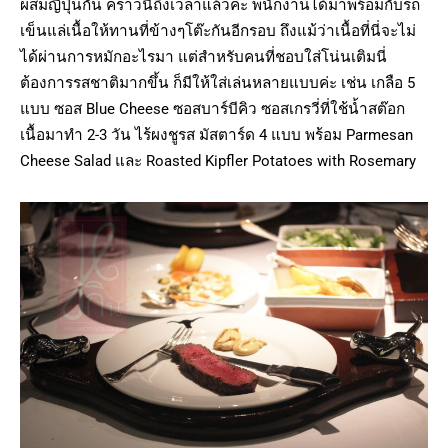
ผสมญี่ปุ่นกัน คราวนี้ถึงเวลาแล้วค่ะ พนักงานได้มาพร้อมกับรถ
เข็นแล่เนื้อให้ทานที่ข้างๆโต๊ะกันอีกรอบ ถึงแม้ว่าเนื้อที่นี่จะไม่
ได้ผ่านการหมักอะไรมา แต่สำหรับคนที่ชอบใส่โน่นเติมนี่
ต้องการรสชาติมากขึ้น ก็มีให้ใส่เล่นหลายแบบค่ะ เช่น เกลือ 5
แบบ ซอส Blue Cheese ซอสบาร์บีคิว ซอสเกรวี่ที่ใช้น้ำสต๊อก
เนื้อมาทำ 2-3 วัน ไร้ผงชูรส มัสตาร์ด 4 แบบ พร้อม Parmesan
Cheese Salad และ Roasted Kipfler Potatoes with Rosemary