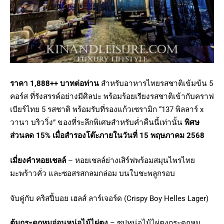
ราคา 1,888++ บาทต่อท่าน
สำหรับอาหารไทยรสชาติเข้มข้น 5
คอร์ส ที่รังสรรค์อย่างมีศิลปะ พร้อมร้อยเรียงรสชาติเข้ากับคราฟ
เบียร์ไทย 5 รสชาติ พร้อมรับที่รองแก้วเซรามิก “137 พิลลาร์ x
วานา บริววิ่ง” ของที่ระลึกพิเศษสำหรับค่ำคืนนี้เท่านั้น
พิศษ
ส่วนลด 15% เมื่อสำรองโต๊ะภายในวันที่ 15 พฤษภาคม 2568
เมี่ยงคำหอยเชลล์
– หอยเชลล์ย่างเสิร์ฟพร้อมสมุนไพรไทย
มะพร้าวคั่ว และซอสรสกลมกล่อม บนใบชะพลูกรอบ
จับคู่กับ คริสปี้บอย เฮลส์ ลาร์เจอร์ด (Crispy Boy Helles Lager)
ต้มกระดูกหมูอ่อนหน่อไม้ไผ่ตง
– ซุปหน่อไม้ไผ่ตงกระดูกหมู