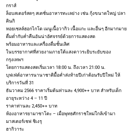
กราส์
ล็อบสเตอร์สดๆ สเตชั่นอาหารทะเลย่าง เช่น กุ้งขนาดใหญ่ ปลา
คินกิ
หอยเชลล์ฮอกไกโด เมนูเนื้อวากิว เนื้อแกะ และอื่นๆ อีกมากมาย
ดื่มด่ำกับค่ำคืนอันน่าอัศจรรย์ด้วยการแสดงสด
พร้อมอาหารและเครื่องดื่มชั้นเลิศ
ในบรรยากาศที่สวยงามภายใต้แสงดาวระยิบระยับของ
กรุงเทพฯ
โดยการแสดงสดเริ่มเวลา 18:00 น. ถึงเวลา 21:00 น.
บุฟเฟ่ต์อาหารนานาชาติมื้อค่ำส่งท้ายปีเก่าต้อนรับปีใหม่ ให้
บริการวันที่ 31
ธันวาคม 2566 ราคาเริ่มต้นท่านละ 4,900++ บาท สำหรับเด็ก
อายุระหว่าง 4 – 11 ปี
ราคาท่านละ 2,450++ บาท
ห้องอาหารยามาซาโตะ – เมื่อพุทธศักราชใหม่ใกล้เข้ามา
มาสเตอร์เชฟ ชิเงรุ
ฮากิวาระ