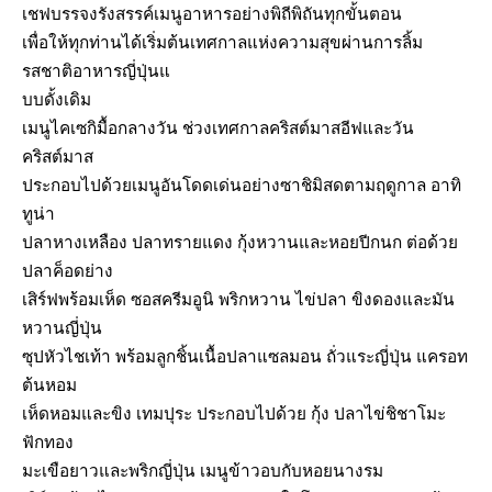
เชฟบรรจงรังสรรค์เมนูอาหารอย่างพิถีพิถันทุกขั้นตอน
เพื่อให้ทุกท่านได้เริ่มต้นเทศกาลแห่งความสุขผ่านการลิ้ม
รสชาติอาหารญี่ปุ่นแ
บบดั้งเดิม
เมนูไคเซกิมื้อกลางวัน ช่วงเทศกาลคริสต์มาสอีฟและวัน
คริสต์มาส
ประกอบไปด้วยเมนูอันโดดเด่นอย่างซาชิมิสดตามฤดูกาล อาทิ
ทูน่า
ปลาหางเหลือง ปลาทรายแดง กุ้งหวานและหอยปีกนก ต่อด้วย
ปลาค็อดย่าง
เสิร์ฟพร้อมเห็ด ซอสครีมอูนิ พริกหวาน ไข่ปลา ขิงดองและมัน
หวานญี่ปุ่น
ซุปหัวไชเท้า พร้อมลูกชิ้นเนื้อปลาแซลมอน ถั่วแระญี่ปุ่น แครอท
ต้นหอม
เห็ดหอมและขิง เทมปุระ ประกอบไปด้วย กุ้ง ปลาไข่ชิชาโมะ
ฟักทอง
มะเขือยาวและพริกญี่ปุ่น เมนูข้าวอบกับหอยนางรม