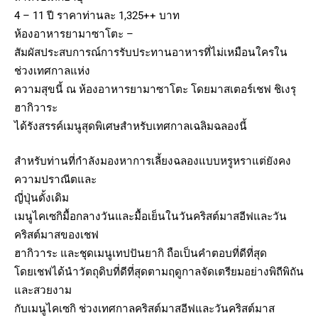
4 – 11 ปี ราคาท่านละ 1,325++ บาท
ห้องอาหารยามาซาโตะ –
สัมผัสประสบการณ์การรับประทานอาหารที่ไม่เหมือนใครใน
ช่วงเทศกาลแห่ง
ความสุขนี้ ณ ห้องอาหารยามาซาโตะ โดยมาสเตอร์เชฟ ชิเงรุ
ฮากิวาระ
ได้รังสรรค์เมนูสุดพิเศษสำหรับเทศกาลเฉลิมฉลองนี้
สำหรับท่านที่กำลังมองหาการเลี้ยงฉลองแบบหรูหราแต่ยังคง
ความปราณีตและ
ญี่ปุ่นดั้งเดิม
เมนูไคเซกิมื้อกลางวันและมื้อเย็นในวันคริสต์มาสอีฟและวัน
คริสต์มาสของเชฟ
ฮากิวาระ และชุดเมนูเทปปันยากิ ถือเป็นคำตอบที่ดีที่สุด
โดยเชฟได้นำวัตถุดิบที่ดีที่สุดตามฤดูกาลจัดเตรียมอย่างพิถีพิถัน
และสวยงาม
กับเมนูไคเซกิ ช่วงเทศกาลคริสต์มาสอีฟและวันคริสต์มาส