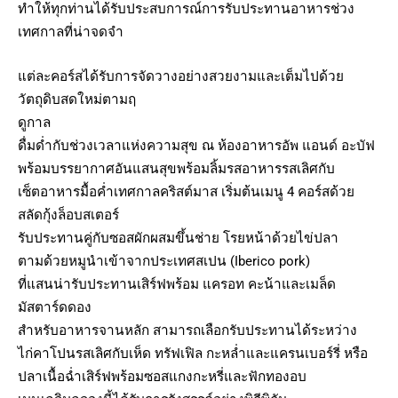
ทำให้ทุกท่านได้รับประสบการณ์การรับประทานอาหารช่วง
เทศกาลที่น่าจดจำ
แต่ละคอร์สได้รับการจัดวางอย่างสวยงามและเต็มไปด้วย
วัตถุดิบสดใหม่ตามฤ
ดูกาล
ดื่มด่ำกับช่วงเวลาแห่งความสุข ณ ห้องอาหารอัพ แอนด์ อะบัฟ
พร้อมบรรยากาศอันแสนสุขพร้อมลิ้มรสอาหารรสเลิศกับ
เซ็ตอาหารมื้อค่ำเทศกาลคริสต์มาส เริ่มต้นเมนู 4 คอร์สด้วย
สลัดกุ้งล็อบสเตอร์
รับประทานคู่กับซอสผักผสมขึ้นช่าย โรยหน้าด้วยไข่ปลา
ตามด้วยหมูนำเข้าจากประเทศสเปน (Iberico pork)
ที่แสนน่ารับประทานเสิร์ฟพร้อม แครอท คะน้าและเมล็ด
มัสตาร์ดดอง
สำหรับอาหารจานหลัก สามารถเลือกรับประทานได้ระหว่าง
ไก่คาโปนรสเลิศกับเห็ด ทรัฟเฟิล กะหล่ำและแครนเบอร์รี่ หรือ
ปลาเนื้อฉ่ำเสิร์ฟพร้อมซอสแกงกะหรี่และฟักทองอบ