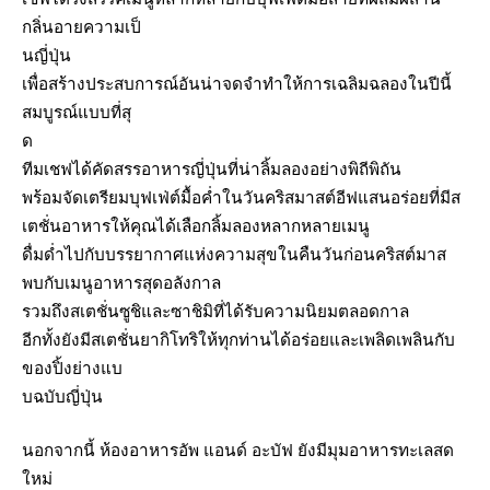
กลิ่นอายความเป็
นญี่ปุ่น
เพื่อสร้างประสบการณ์อันน่าจดจำทำให้การเฉลิมฉลองในปีนี้
สมบูรณ์แบบที่สุ
ด
ทีมเชฟได้คัดสรรอาหารญี่ปุ่นที่น่าลิ้มลองอย่างพิถีพิถัน
พร้อมจัดเตรียมบุฟเฟ่ต์มื้อค่ำในวันคริสมาสต์อีฟแสนอร่อยที่มีส
เตชั่นอาหารให้คุณได้เลือกลิ้มลองหลากหลายเมนู
ดื่มด่ำไปกับบรรยากาศแห่งความสุขในคืนวันก่อนคริสต์มาส
พบกับเมนูอาหารสุดอลังกาล
รวมถึงสเตชั่นซูชิและซาชิมิที่ได้รับความนิยมตลอดกาล
อีกทั้งยังมีสเตชั่นยากิโทริให้ทุกท่านได้อร่อยและเพลิดเพลินกับ
ของปิ้งย่างแบ
บฉบับญี่ปุ่น
นอกจากนี้ ห้องอาหารอัพ แอนด์ อะบัฟ ยังมีมุมอาหารทะเลสด
ใหม่