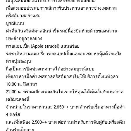
เมนูเฉลิมฉลองนี้ได้รับการรังสรรค์อย่างพิถีพิถัน
เพื่อส่งมอบประสบการณ์การรับประทานอาหารช่วงเทศกาล
คริสต์มาสอย่างสม
บูรณ์แบบ
ค่ำคืนวันคริสต์มาสอันน่ารื่นรมย์นี้องปิดท้ายด้วยของหวาน
ประจำฤดูกาลอย่าง
พายแอปเปิ้ล (Apple strudel) แสนอร่อย
รสชาติหวานอมเปรี้ยวของแอปเปิ้ลและอบเชย ห่อหุ้มด้วยแป้ง
พายนุ่มละมุน
ถือเป็นการปิดช่วงเทศกาลได้อย่างสมบูรณ์แบบ
เซ็ตอาหารมื้อค่ำเทศกาลคริสต์มาส เริ่มให้บริการตั้งแต่เวลา
18:00 น. ถึงเวลา
22:00 น. พร้อมเสียงเพลงอันไพเราะให้คุณได้เต็มอิ่มกับเทศกาล
เฉลิมฉลองนี้
จำหน่ายในราคาท่านละ 2,650++ บาท สำหรับเซ็ตอาหารมื้อค่ำ
4 คอร์ส
และเพิ่มเพียง 2,500++ บาท ต่อท่านสำหรับการจับคู่กับเครื่องดื่ม
สำหรับเด็กอายุ