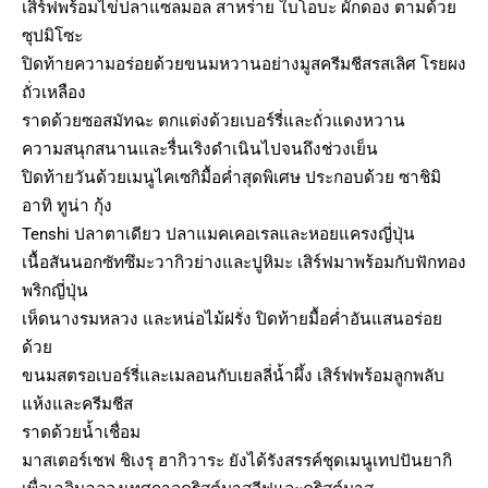
เสิร์ฟพร้อมไข่ปลาแซลมอล สาหร่าย ใบโอบะ ผักดอง ตามด้วย
ซุปมิโซะ
ปิดท้ายความอร่อยด้วยขนมหวานอย่างมูสครีมชีสรสเลิศ โรยผง
ถั่วเหลือง
ราดด้วยซอสมัทฉะ ตกแต่งด้วยเบอร์รี่และถั่วแดงหวาน
ความสนุกสนานและรื่นเริงดำเนินไปจนถึงช่วงเย็น
ปิดท้ายวันด้วยเมนูไคเซกิมื้อค่ำสุดพิเศษ ประกอบด้วย ซาชิมิ
อาทิ ทูน่า กุ้ง
Tenshi ปลาตาเดียว ปลาแมคเคอเรลและหอยแครงญี่ปุ่น
เนื้อสันนอกซัทซึมะวากิวย่างและปูหิมะ เสิร์ฟมาพร้อมกับฟักทอง
พริกญี่ปุ่น
เห็ดนางรมหลวง และหน่อไม้ฝรั่ง ปิดท้ายมื้อค่ำอันแสนอร่อย
ด้วย
ขนมสตรอเบอร์รี่และเมลอนกับเยลลี่น้ำผึ้ง เสิร์ฟพร้อมลูกพลับ
แห้งและครีมชีส
ราดด้วยน้ำเชื่อม
มาสเตอร์เชฟ ชิเงรุ ฮากิวาระ ยังได้รังสรรค์ชุดเมนูเทปปันยากิ