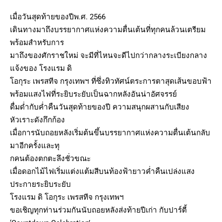
เมื่อวันสุดท้ายของปีพ.ศ. 2566
เดินทางมาถึงบรรยากาศแห่งความตื่นเต้นที่ทุกคนล้วนเตรียม
พร้อมสำหรับการ
มาถึงของศักราชใหม่ จะมีที่ไหนจะดีไปกว่ากลางระเบียงกลาง
แจ้งของ โรงแรม ดิ
โอกุระ เพรสทีจ กรุงเทพฯ ที่ซึ่งทิวทัศน์ตระการตาสุดเส้นขอบฟ้า
พร้อมแสงไฟที่ระยิบระยับเป็นฉากหลังอันน่าอัศจรรย์
ดื่มด่ำกับค่ำคืนวันสุดท้ายของปี ความสนุกผสานกับเสียง
หัวเราะดังกึกก้อง
เมื่อการนับถอยหลังเริ่มต้นขึ้นบรรยากาศแห่งความตื่นเต้นกลับ
มาอีกครั้งและทุ
กคนต้องตกตะลึงชั่วขณะ
เมื่อดอกไม้ไฟเริ่มแต่งแต้มสีบนท้องฟ้ายาวค่ำคืนเปล่งแสง
ประกายระยิบระยับ
โรงแรม ดิ โอกุระ เพรสทีจ กรุงเทพฯ
ขอเชิญทุกท่านร่วมกันนับถอยหลังส่งท้ายปีเก่า กับปาร์ตี้