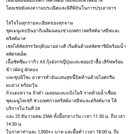
เพื่อเฉลิมฉลองเทศกาลคริสต์มาสอีฟและคริสต์มาส
โดยเชฟยังคงความประณีตและพิถีพิถันในการปรุงอาหาร
ใส่ใจในทุกรายละเอียดของทุกจาน
ชุดเมนูเทปปันยากิเฉลิมฉลองช่วงเทศกาลคริสต์มาสอีฟและ
คริสต์มาส
เชฟได้คัดสรรวัตถุดิบมาอย่างดี เริ่มต้นด้วยสลัดซาชิมิพร้อมน้ำ
สลัดรสเผ็ด
เนื้อซัทซึมะวากิว A5 กุ้งมังกรญี่ปุ่นและหอยเป๋าฮื้อ เสิร์ฟพร้อม
ข้าวผัดปู ผักดอง
และซุปมิโซะ อาหารค่ำอันแสนสุขนี้ปิดท้านด้วยไอศกรีม
มะม่วง พร้อมวุ้น
ถั่วแดงหวาน ถั่วดำ เมลอนและแป้งโมจิ ราดด้วยน้ำเชื่อม
ชุดเมนูไคเซกิ ช่วงเทศกาลคริสต์มาสอีฟและคริสต์มาส ให้
บริการในวันที่ 24
และ 25 ธันวามคม 2566 ทั้งมื้อกลางวัน เวลา 11:30 น. ถึงเวลา
14:30 น.
ในราคาท่านละ 1,900++ บาท และมื้อค่ำ เวลา 18:00 น. ถึง