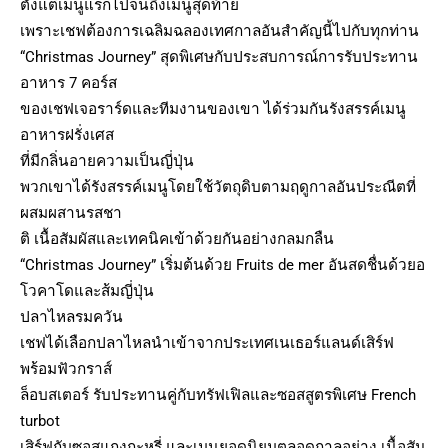
ตั้งแต่เมนูแรกไปจนถึงเมนูสุดท้าย
เพราะเชฟต้องการเฉลิมฉลองเทศกาลอันสำคัญนี้ไปกับทุกท่าน
“Christmas Journey” สุดพิเศษกับประสบการณ์การรับประทาน
อาหาร 7 คอร์ส
ของเชฟเจอราร์ดและทีมงานของเขา ได้ร่วมกันรังสรรค์เมนู
อาหารฝรั่งเศส
ที่มีกลิ่นอายความเป็นญี่ปุ่น
พวกเขาได้รังสรรค์เมนูโดยใช้วัตถุดิบตามฤดูกาลอันประณีตที่
ผสมผสานรสชา
ติ เนื้อสัมผัสและเทคนิคเข้าด้วยกันอย่างกลมกลืน
“Christmas Journey” เริ่มต้นด้วย Fruits de mer อันสดชื่นด้วยอ
โวคาโดและส้มญี่ปุ่น
ปลาไหลรมควัน
เชฟได้เลือกปลาไหลนำเข้าจากประเทศเนเธอร์แลนด์เสิร์ฟ
พร้อมฟัวกราส์
ล็อบสเตอร์ รับประทานคู่กับทรัฟเฟิลและซอสสูตรพิเศษ French
turbot
เสิร์ฟกับซอสแกงกะหรี่ และเมนูยอดนิยมตลอดกาลอย่าง เนื้อสัน