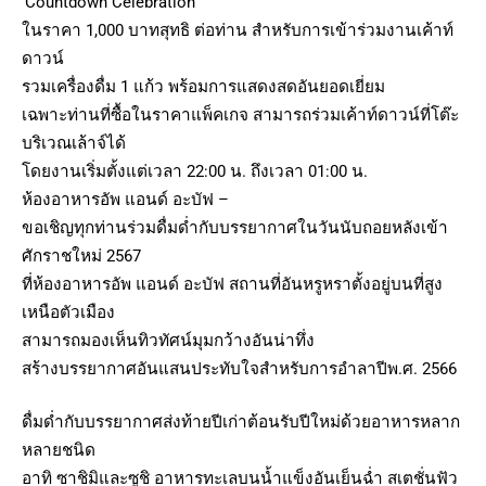
‘Countdown Celebration’
ในราคา 1,000 บาทสุทธิ ต่อท่าน สำหรับการเข้าร่วมงานเค้าท์
ดาวน์
รวมเครื่องดื่ม 1 แก้ว พร้อมการแสดงสดอันยอดเยี่ยม
เฉพาะท่านที่ซื้อในราคาแพ็คเกจ สามารถร่วมเค้าท์ดาวน์ที่โต๊ะ
บริเวณเล้าจ์ได้
โดยงานเริ่มตั้งแต่เวลา 22:00 น. ถึงเวลา 01:00 น.
ห้องอาหารอัพ แอนด์ อะบัฟ –
ขอเชิญทุกท่านร่วมดื่มด่ำกับบรรยากาศในวันนับถอยหลังเข้า
ศักราชใหม่ 2567
ที่ห้องอาหารอัพ แอนด์ อะบัฟ สถานที่อันหรูหราตั้งอยู่บนที่สูง
เหนือตัวเมือง
สามารถมองเห็นทิวทัศน์มุมกว้างอันน่าทึ่ง
สร้างบรรยากาศอันแสนประทับใจสำหรับการอำลาปีพ.ศ. 2566
ดื่มด่ำกับบรรยากาศส่งท้ายปีเก่าต้อนรับปีใหม่ด้วยอาหารหลาก
หลายชนิด
อาทิ ซาชิมิและซูชิ อาหารทะเลบนน้ำแข็งอันเย็นฉ่ำ สเตชั่นฟัว