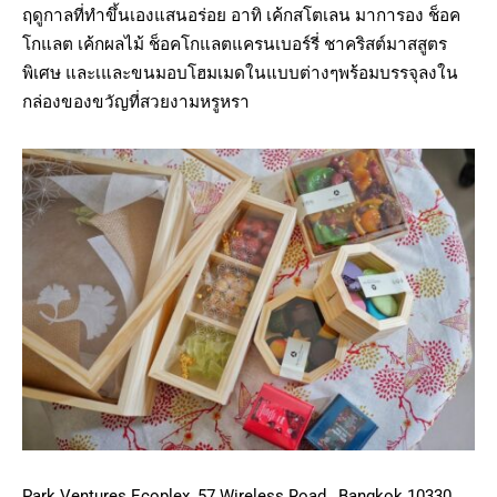
ฤดูกาลที่ทำขึ้นเองแสนอร่อย อาทิ เค้กสโตเลน มาการอง ช็อค
โกแลต เค้กผลไม้ ช็อคโกแลตแครนเบอร์รี่ ชาคริสต์มาสสูตร
พิเศษ และเและขนมอบโฮมเมดในแบบต่างๆพร้อมบรรจุลงใน
กล่องของขวัญที่สวยงามหรูหรา
Park Ventures Ecoplex, 57 Wireless Road, Bangkok 10330