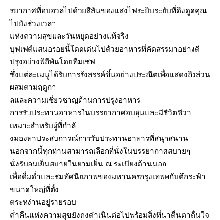
รยากาศที่อบอวลไปด้วยสีสันของแสงไฟระยิบระยับที่ดึงดูดคุณ
ไปยังช่วงเวลา
แห่งความสุขและวันหยุดอย่างแท้จริง
บุฟเฟต์แสนอร่อยนี้โดดเด่นไปด้วยอาหารที่คัดสรรมาอย่างดี
ปรุงอย่างพิถีพันโดยทีมเชฟ
ซึ่งแต่ละเมนูได้รับการรังสรรค์ขึ้นอย่างประณีตเพื่อแสดงถึงส่วน
ผสมตามฤดูกา
ลและความเชี่ยวชาญด้านการปรุงอาหาร
การรับประทานอาหารในบรรยากาศอบอุ่นและมีชีวิตชีวา
เหมาะสำหรับผู้ที่กำลั
งมองหาประสบการณ์การรับประทานอาหารที่สนุกสนาน
นอกจากนี้ทุกท่านสามารถเลือกที่นั่งในบรรยากาศสบายๆ
นั่งรับลมเย็นสบายในยามเย็น ณ ระเบียงด้านนอก
เพื่อดื่มด่ำและชมทัศนียภาพของมหานครกรุงเทพพกับตึกระฟ้า
ขนาดใหญ่ที่ตั้ง
ตระหง่านอยู่รายรอบ
ค่ำคืนแห่งความสุขยังคงดำเนินต่อไปพร้อมสิ่งที่น่าตื่นตาตื่นใจ