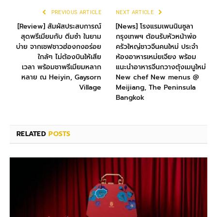
PREVIOUS ARTICLE
NEXT ARTICLE
[Review] สัมผัสประสบการณ์
[News] โรงแรมเพนนินซูลา
สุดพรีเมียมกับ ติ่มซำ ในยาม
กรุงเทพฯ ต้อนรับหัวหน้าพ่อ
บ่าย จากเชฟชาวฮ่องกงอร่อย
ครัวใหญ่ชาวจีนคนใหม่ ประจำ
ใกล้ๆ ไม่ต้องบินให้เสีย
ห้องอาหารเหม่ยเจียง พร้อม
เวลา พร้อมชาพรีเมียมหลาก
แนะนำอาหารจีนกวางตุ้งเมนูใหม่
หลาย ณ Heiyin, Gaysorn
New chef New menus @
Village
Meijiang, The Peninsula
Bangkok
RELATED
POSTS