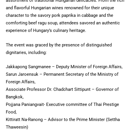
assortment of traditional Hungarian delicacies. From the rich
and flavorful Hungarian wines renowned for their unique
character to the savory pork paprika in cabbage and the
comforting beef ragu soup, attendees savored an authentic
experience of Hungary’s culinary heritage.
The event was graced by the presence of distinguished
dignitaries, including:
Jakkapong Sangmanee – Deputy Minister of Foreign Affairs,
Sarun Jaroensuk – Permanent Secretary of the Ministry of
Foreign Affairs,
Associate Professor Dr. Chadchart Sittipunt – Governor of
Bangkok,
Pojjana Paniangvait- Executive committee of Thai Prestige
Food,
Kittiratt Na-Ranong – Advisor to the Prime Minister (Settha
Thaweesin)