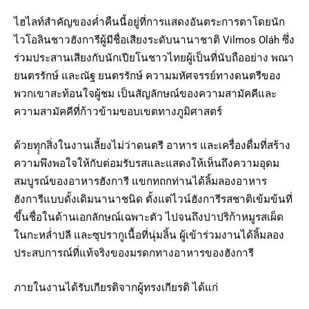
ไฮไลท์สำคัญของค่ำคืนนี้อยู่ที่การแสดงอันตระการตาโดยนัก
ไวโอลินชาวฮังการีผู้มีชื่อเสียงระดับนานาชาติ Vilmos Oláh ซึ่ง
ร่วมประสานเสียงกับนักเปียโนชาวไทยผู้เป็นที่นับถืออย่าง พณา
ยนตรรักษ์ และณัฐ ยนตรรักษ์ ความมหัศจรรย์ทางดนตรีของ
พวกเขาสะท้อนใจผู้ชม เป็นสัญลักษณ์ของความสามัคคีและ
ความสามัคคีที่ก้าวข้ามขอบเขตทางภูมิศาสตร์
ด้วยทุุกสิ่งในงานเลี้ยงไม่ว่าดนตรี อาหาร และเครื่องดื่มที่สร้าง
ความพึงพอใจให้กับต่อมรับรสและแสดงให้เห็นถึงความอุดม
สมบูรณ์ของอาหารฮังการี แขกทถกท่านได้ลิ้มลองอาหาร
ฮังการีแบบดั้งเดิมนานาชนิด ตั้งแต่ไวน์ฮังการีรสชาติเข้มข้นที่
ขึ้นชื่อในด้านเอกลักษณ์เฉพาะตัว ไปจนถึงปาปริก้าหมูรสเผ็ด
ในกะหล่ำปลี และซุปรากูเนื้อที่นุ่มลิ้น ผู้เข้าร่วมงานได้ลิ้มลอง
ประสบการณ์ที่แท้จริงของมรดกทางอาหารของฮังการี
ภายในงานได้รับเกียรติจากผู้ทรงเกียรติ ได้แก่