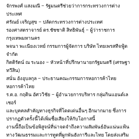
จักรพงศ์ แสงมณี – รัฐมนตรีช่วยว่าการกระทรวงการต่าง
ประเทศ
ศรัณย์ เจริญสุข – ปลัดกระทรวงการต่างประเทศ
รองศาสตราจารย์ ดร.ชัชชาติ สิทธิพันธุ์ – ผู้ว่าราชการ
กรุงเทพมหานคร
พจนา พะเนียงเวทย์ กรรมการผู้จัดการ บริษัท ไทยเพรสทีจฟู้ด
จำกัด
กิตติรัตน์ ณ ระนอง – หัวหน้าที่ปรึกษานายกรัฐมนตรี (เศรษฐา
ทวีสิน)
สนั่น อังอุบลกุล – ประธานคณะกรรมการหอการค้าไทย
หอการค้าไทย
ร.ต.อ. กฤติน อัศววิชัย – ผู้อำนวยการบริหาร กลุ่มกินแอนด์เล
เชอร์
และบุคคลสำคัญทางธุรกิจที่โดดเด่นอื่นๆ อีกมากมาย ซึ่งการ
ปรากฏตัวครั้งนี้ได้เพิ่มชื่อเสียงให้กับโอกาสนี้
งานนี้ถือเป็นข้อพิสูจน์ที่น่าจดจำถึงความสัมพันธ์อันแน่นแฟ้น
ทางวัฒนธรรมและการทูตที่ผูกพันฮังการีและไทย โดยส่งเสริม