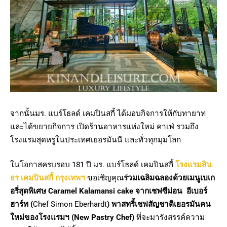
จากนั้นมร. แบร์โธลด์ เคมปินสกี้ ได้มอบกิจการให้กับทายาท
และได้ขยายกิจการ เปิดร้านอาหารแห่งใหม่ คาเฟ่ รวมถึง
โรงแรมสุดหรูในประเทศเยอรมันนี และทั่วทุกมุมโลก
ในโอกาสครบรอบ 181 ปี มร. แบร์โธลด์ เคมปินสกี้
โรงแรมสิน
ธร เคมปินสกี้ กรุงเทพฯ
ขอเชิญคุณ
ร่วมเฉลิมฉลองด้วยเมนูเบเก
อรี่สุดพิเศษ
Caramel Kalamansi cake
จากเชฟซีม่อน อีเบอร์
ฮาร์ท (
Chef Simon Eberhardt
) พาสทรี้เชฟสัญชาติเยอรมันคน
ใหม่ของโรงแรมฯ (New Pastry Chef
)
ที่จะมารังสรรค์ความ