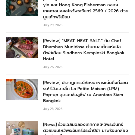
yin และ Hong Kong Fisherman ฉลอง
เทศกาลมงคลไหว้พระจันทร์ 2569 / 2026 ด้วย
มูนเค้กพรีเมียม
July 29, 2026
[Review] “MEAT. HEAT. SALT.” กับ Chef
Dharshan Munidasa ตำนานสเต๊กแห่งมัล
ดีฟส์เยือน Sindhorn Kempinski Bangkok
Hotel
July 25, 2026
[Review] ปรากฏการณ์ห้องอาหารแน่นถึงที่จอด
รถ! รีวิวเจาะลึก La Petite Maison (LPM)
Pop-up สุดเอกซ์คลูซีฟ ณ Anantara Siam
Bangkok
July 23, 2026
[News] ร่วมเฉลิมฉลองเทศกาลไหว้พระจันทร์
ด้วยขนมไหว้พระจันทร์ประจำปีม้า มาพร้อมกล่อง