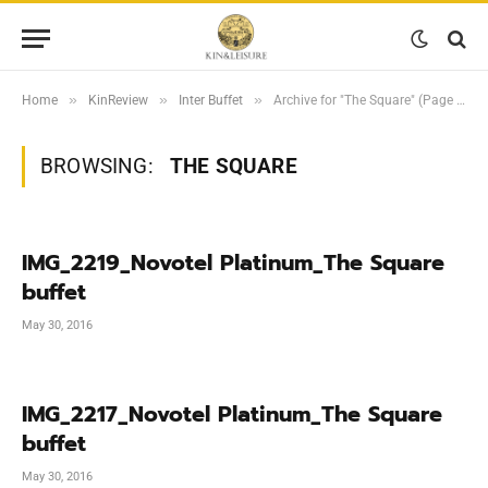
»
»
»
Home
KinReview
Inter Buffet
Archive for "The Square" (Page 2)
BROWSING:
THE SQUARE
IMG_2219_Novotel Platinum_The Square
buffet
May 30, 2016
IMG_2217_Novotel Platinum_The Square
buffet
May 30, 2016