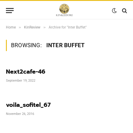
»
»
Home
KinReview
Archive for "Inter Buffet"
BROWSING:
INTER BUFFET
Next2cafe-46
September 19, 2022
voila_sofitel_67
November 26, 2016