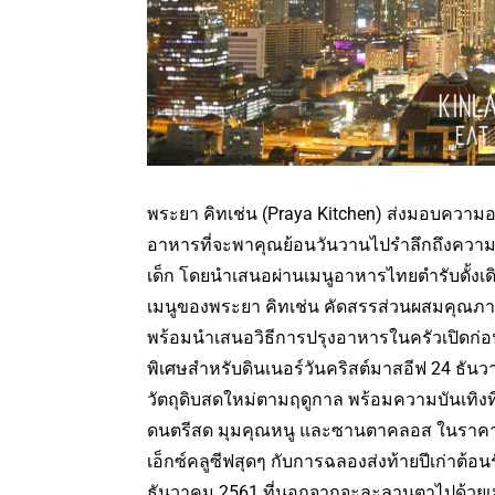
พระยา คิทเช่น (Praya Kitchen) ส่งมอบความ
อาหารที่จะพาคุณย้อนวันวานไปรำลึกถึงควา
เด็ก โดยนำเสนอผ่านเมนูอาหารไทยตำรับดั้งเ
เมนูของพระยา คิทเช่น คัดสรรส่วนผสมคุณภา
พร้อมนำเสนอวิธีการปรุงอาหารในครัวเปิดก่อนเ
พิเศษสำหรับดินเนอร์วันคริสต์มาสอีฟ 24 ธันวา
วัตถุดิบสดใหม่ตามฤดูกาล พร้อมความบันเทิง
ดนตรีสด มุมคุณหนู และซานตาคลอส ในราคาส
เอ็กซ์คลูซีฟสุดๆ กับการฉลองส่งท้ายปีเก่าต้อน
ธันวาคม 2561 ที่นอกจากจะละลานตาไปด้วยเมนู