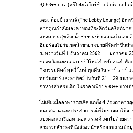
8,888++ บาท (ฟรีโฟลว์เบียร์ช้าง ไวน์ขาว ไวน์
เดอะ ล็อบบี้ เลานจ์ (The Lobby Lounge) อีกหนึ่ง
หากคุณกำลังมองหาของที่ระลึกวันคริสต์มาส
แห่งความสุขด้วยน้ำชายามบ่ายแสนเก๋ เดอะ ล็อบบี
อิ่มอร่อยไปกับเซตน้ำชายามบ่ายที่จัดทำขึ้
ระหว่างวันที่ 1 ธันวาคม 2562 – 1 มกราคม 2
ของขวัญและแฮมเปอร์ปีใหม่สำหรับคนสำคัญ
กิจกรรมคิดส์ มูฟวี่ ไนท์ ทุกคืนวัน ศุกร์ เสาร์ 
ทุกวันเสาร์และอาทิตย์ ในวันที่ 21 – 29 ธั
อาหารสำหรับเด็ก ในราคาเพียง 988++ บาทต่
ไม่เพียงมื้ออาหารรสเลิศ แต่ทั้ง 4 ห้องอาหา
สนุกสนาน และประสบการณ์ที่ไม่อาจหาได้จากท
แบงค็อกแมริออท เดอะ สุรวงศ์ เต็มไปด้วยความ
สามารถสำรองที่นั่งล่วงหน้าหรือสอบถามข้อมูลเ