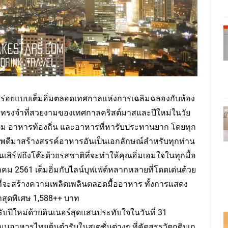
อร่อยแบบเต็มอิ่มตลอดเทศกาลแห่งการเฉลิมฉลองกับห้อง
มทรงจำที่สวยงามของเทศกาลคริสต์มาสและปีใหม่ในวัย
ดิม อาหารท้องถิ่น และอาหารที่หารับประทานยาก โดยทุก
พดีมาสร้างสรรค์อาหารอันเป็นเอกลักษณ์สำหรับทุกท่าน
สิร์ฟถึงโต๊ะด้วยรสชาติที่จะทำให้คุณอิ่มเอมใจในทุกมื้อ
คม 2561 เต็มอิ่มกับไลน์บุฟเฟ่ต์หลากหลายที่โดดเด่นด้วย
ที่จะสร้างความเพลิดเพลินตลอดมื้ออาหาร ทั้งการแสดง
ุดพิเศษ 1,588++ บาท
รับปีใหม่ด้วยดินเนอร์สุดแสนประทับใจในวันที่ 31
อาหารไทยต้นตำรับในสเตชั่นต่างๆ ที่คัดสรรวัตถุดิบเก