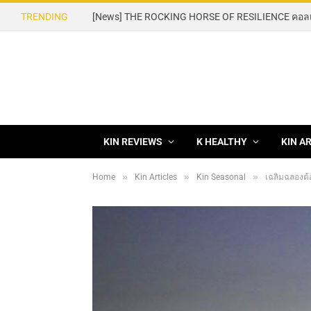
TRENDING
KIN REVIEWS
K HEALTHY
KIN A
»
»
»
Home
Kin Articles
Kin Seasonal
เฉลิมฉลองต้