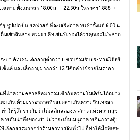
้โดยเฉพาะ ตั้งแต่เวลา 18.00น. – 22.30น.ในราคา1,888++
๋ๆ ซูปเปอร์ เบรคฟาสต์ ที่จะเสริฟอาหารเช้าตั้งแต่ 6.00 น
ตื่นเช้าตื่นสาย พระยา คิทเช่นรับรองได้ว่าคุณจะไม่พลาด
พระยา คิทเช่น เด็กอายุต่ำกว่า 6 ขวบร่วมรับประทานได้ฟรี
ร์เซ็นต์ และเด็กอายุมากกว่า 12 ปีคิดค่าใช้จ่ายในราคา
ีนที่นำความคลาสสิคมารวมเข้ากับความโมเดิร์นได้อย่าง
นเช่นกัน ด้วยบรรยากาศที่ผสมผสานกันความวินเทจอา
ให้รู้สึกราวกับว่าได้เฉลิมฉลองเทศกาลแห่งความสุข
าหารอันน่าทึ่งของเย่า ไม่ว่าจะเป็นเมนูอาหารจีนกวางตุ้ง
มีให้เลือกสรรมากกว่าร้านอาหารจีนทั่วไป ก็ทำให้มื้อพิเศษ