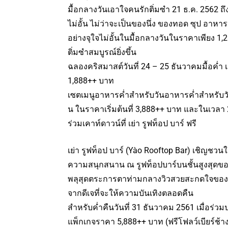
มื้อกลางวันเอาใจคนรักติ่มซำ 21 ธ.ค. 2562 ถึ
ไม่อั้น ไม่ว่าจะเป็นของนึ่ง ของทอด ซุป อา
อย่างจุใจไม่อั้นในมื้อกลางวันในราคาเพียง 1,
ติ่มซำสมบูรณ์ยิ่งขึ้น
ฉลองคริสมาสต์วันที่ 24 – 25 ธันวาคมมื้อค่ำ
1,888++ บาท
เซตเมนูอาหารค่ำสำหรับวันอาหารค่ำสำหรับวัน
น ในราคาเริ่มต้นที่ 3,888++ บาท และในเวลา 2
ร่วมเคาท์ดาวน์ที่ เย่า รูฟท็อป บาร์ ฟรี
เย่า รูฟท็อป บาร์ (Yào Rooftop Bar) เชิญชวนให
ความสนุกสนาน ณ รูฟท็อปบาร์บนชั้นสูงสุดขอโ
พลุสุดตระการตาท่ามกลางวิวสวยสะกดใจของก
จากดีเจที่จะให้ความบันเทิงตลอดคืน
สำหรับค่ำคืนวันที่ 31 ธันวาคม 2561 เมื่อร่ว
แพ็กเกจราคา 5,888++ บาท (ฟรีโฟลว์เบียร์ช้าง 