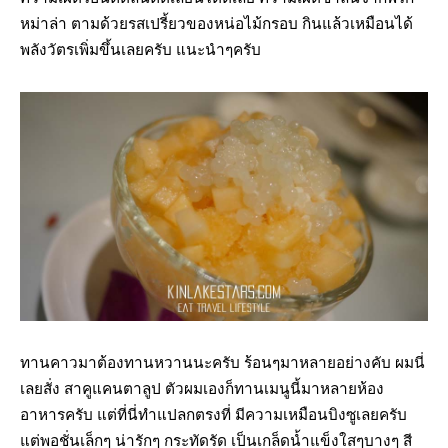
หม่าล่า ตามด้วยรสเปรี้ยวของหน่อไม้กรอบ กินแล้วเหมือนได้
พลังวัตรเพิ่มขึ้นเลยครับ แนะนำๆครับ
ทานคาวมาต้องทานหวานนะครับ ร้อนๆมาหลายอย่างคับ ผมนี่
เลยสั่ง สาคูแคนตาลูป ตัวผมเองก็ทานเมนูนี้มาหลายห้อง
อาหารครับ แต่ที่นี่ทำแปลกตรงที่ มีความเหมือนบิงซูเลยครับ
แต่พอชั่นเล็กๆ น่ารักๆ กระทัดรัด เป็นเกล็ดน้ำแข็งใสๆบางๆ สี