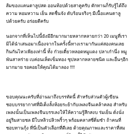
ส้มของแคนตาลูปสด ออนท้อปด้วยสาคูครับ ตักทานก็รับรู้ได้ถึง
ความ หอมหวาน เย็น สดชื่นจัง ดับร้อนจริงๆ มีเนื้อแคนตาลู
ปด้วยครับ อร่อยดีครับ
นอกจากที่เห็นไปนี้ยังมีอีกมากมายหลากหลายกว่า 20 เมนูที่เรา
มิได้นำเสนอมาเนื่องจากในครั้งนี้ทางเรามากันแค่สองคนเลย
กินกันไหวเพียงเท่านี้ ทั้ง ก๋วยเตี๋ยวหลอดหมูแดง ปลาเก๋านึ่ง หมู
พันสาหร่าย เบค่อนเห็ดเข็มทอง ซุปหลากหลายชนิด และอื่นๆอีก
มากมาย รอคอยให้คุณได้มาลอง !!!!
ขอบคุณนะครับที่อ่านมาถึงบรรทัดนี้ สำหรับส่วนตัวผู้เขียน
ชอบบรรยากาศที่มีเต็งลั้งห้อยระย้ากับเพลงจีนเคล้าคลอ สำหรับ
เพลงนั้นเป็นเพลงจีนบรรเลงให้ให้ความรู้สึกสงบ ร่มเย็น ดั่งนั่ง
อยู่ริมสายชล มีใบหลิวปลิวพริ้วๆ พร้อมคลาสซี่ติ่มซำ ถ้าคนที่
ชอบทานกุ้ง ที่นี่เป็นตัวเลือกที่ดีเลย ด้วยคุณภาพและราคาที่สม