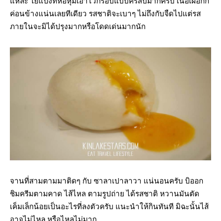
แหละ ใยแป้งที่ห่อหุ้มเอาไว้กรอบแบบคริสปี้มากครับ เนื้อเผือกก็
ค่อนข้างแน่นเลยทีเดียว รสชาติจะเบาๆ ไม่ถึงกับจืดไปแต่รส
ภายในจะมิได้ปรุงมากหรือโดดเด่นมากนัก
จานที่สามตามมาติดๆ กับ ซาลาเปาลาวา แน่นอนครับ บิออก
ชิมครีมตามคาด ไส้ไหล ตามรูปถ่าย ได้รสชาติ หวานมันตัด
เค็มเล็กน้อยเป็นอะไรที่ลงตัวครับ แนะนำให้กินทันที มิฉะนั้นไส้
อาจไม่ไหล หรือไหลไม่มาก