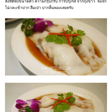
สิ่งที่ดีทั้งขนาดตัว ความกรุบกรึบ การปรุงรส จากกุ้งขาว จิ้มจิ๊ก
โฉ่วละเข้าปาก ลืมเป่า ปากลิ้นพองเลยครับ