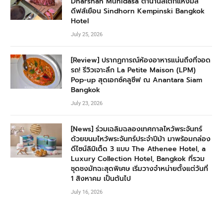
Dharshan Munidasa ตำนานสเต๊กแห่งมัล
ดีฟส์เยือน Sindhorn Kempinski Bangkok
Hotel
July 25, 2026
[Review] ปรากฏการณ์ห้องอาหารแน่นถึงที่จอด
รถ! รีวิวเจาะลึก La Petite Maison (LPM)
Pop-up สุดเอกซ์คลูซีฟ ณ Anantara Siam
Bangkok
July 23, 2026
[News] ร่วมเฉลิมฉลองเทศกาลไหว้พระจันทร์
ด้วยขนมไหว้พระจันทร์ประจำปีม้า มาพร้อมกล่อง
ดีไซน์ลิมิเต็ด 3 แบบ The Athenee Hotel, a
Luxury Collection Hotel, Bangkok ที่รวม
ชุดชงมัทฉะสุดพิเศษ เริ่มวางจำหน่ายตั้งแต่วันที่
1 สิงหาคม เป็นต้นไป
July 16, 2026