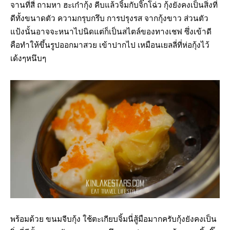
จานที่สี่ ถามหา ฮะเก๋ากุ้ง คีบแล้วจิ้มกับจิ๊กโฉ่ว กุ้งยังคงเป็นสิ่งที่
ดีทั้งขนาดตัว ความกรุบกรึบ การปรุงรส จากกุ้งขาว ส่วนตัว
แป้งนั้นอาจจะหนาไปนิดแต่ก็เป็นสไตล์ของทางเชฟ ซึ่งเข้าดี
คือทำให้ขึ้นรูปออกมาสวย เข้าปากไป เหมือนเยลลี่ที่ห่อกุ้งไว้
เด้งๆหนึบๆ
พร้อมด้วย ขนมจีบกุ้ง ใช้ตะเกียบจิ้มนี่สู้มือมากครับกุ้งยังคงเป็น