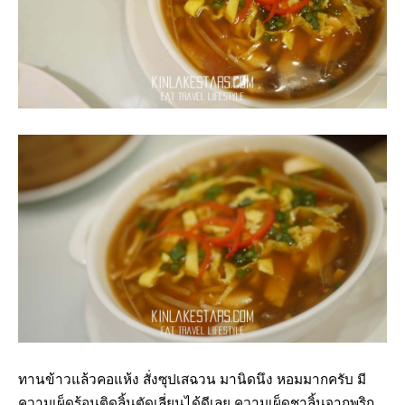
ทานข้าวแล้วคอแห้ง สั่งซุปเสฉวน มานิดนึง หอมมากครับ มี
ความเผ็ดร้อนติดลิ้นตัดเลี่ยนได้ดีเลย ความเผ็ดชาลิ้นจากพริก