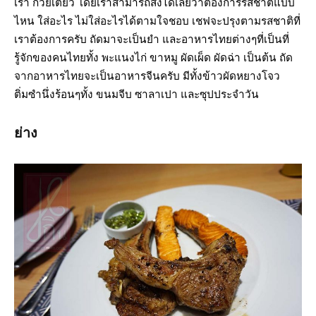
เรา ก๋วยเตี๋ยว โดยเราสามารถสั่งได้เลยว่าต้องการรสชาติแบบ
ไหน ใส่อะไร ไม่ใส่อะไรได้ตามใจชอบ เชฟจะปรุงตามรสชาติที่
เราต้องการครับ ถัดมาจะเป็นยำ และอาหารไทยต่างๆที่เป็นที่
รู้จักของคนไทยทั้ง พะแนงไก่ ขาหมู ผัดเผ็ด ผัดฉ่า เป็นต้น ถัด
จากอาหารไทยจะเป็นอาหารจีนครับ มีทั้งข้าวผัดหยางโจว
ติ่มซำนึ่งร้อนๆทั้ง ขนมจีบ ซาลาเปา และซุปประจำวัน
ย่าง