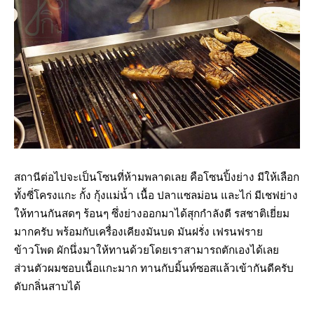
สถานีต่อไปจะเป็นโซนที่ห้ามพลาดเลย คือโซนปิ้งย่าง มีให้เลือก
ทั้งซี่โครงแกะ กั้ง กุ้งแม่น้ำ เนื้อ ปลาแซลม่อน และไก่ มีเชฟย่าง
ให้ทานกันสดๆ ร้อนๆ ซึ่งย่างออกมาได้สุกกำลังดี รสชาติเยี่ยม
มากครับ พร้อมกับเครื่องเคียงมันบด มันฝรั่ง เฟรนฟราย
ข้าวโพด ผักนึ่งมาให้ทานด้วยโดยเราสามารถตักเองได้เลย
ส่วนตัวผมชอบเนื้อแกะมาก ทานกับมิ้นท์ซอสแล้วเข้ากันดีครับ
ดับกลิ่นสาบได้