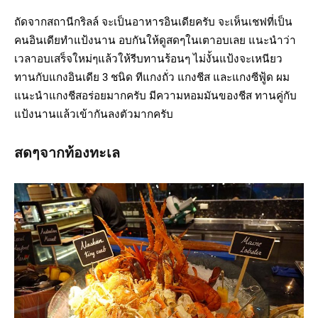
ถัดจากสถานีกริลล์ จะเป็นอาหารอินเดียครับ จะเห็นเชฟที่เป็น
คนอินเดียทำแป้งนาน อบกันให้ดูสดๆในเตาอบเลย แนะนำว่า
เวลาอบเสร็จใหม่ๆแล้วให้รีบทานร้อนๆ ไม่งั้นแป้งจะเหนียว
ทานกับแกงอินเดีย 3 ชนิด ทีแกงถั่ว แกงชีส และแกงซีฟู้ด ผม
แนะนำแกงชีสอร่อยมากครับ มีความหอมมันของชีส ทานคู่กับ
แป้งนานแล้วเข้ากันลงตัวมากครับ
สดๆจากท้องทะเล