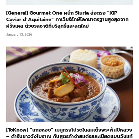
[General] Gourmet One ผนึก Sturia ส่งตรง “IGP
Caviar d’Aquitaine” คาเวียร์รักษ์โลกมาตรฐานสูงสุดจาก
ฝรั่งเศส ด้วยรสชาติที่บริสุทธิ์และสดใหม่
January 13, 2026
[ToKnow] “แกงหอง” เมนูทรงโปรดในสมเด็จพระพันปีหลวง
– ตำรับชาววังโบราณ กับสูตรทำง่ายแต่รสละเมียดแบบวังแท้