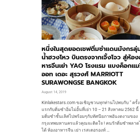
หนึ่งในสุดยอดเชฟติ่มซำแดนมังกรลุ่
น้ำฮวงโหว บินตรงจากเจิ้งโจว สู่ห้อง
หารจีนเย่า YAO โรงแรม แบงค็อกแมร
ออท เดอะ สุรวงศ์ MARRIOTT
SURAWONGSE BANGKOK
August 14, 2019
Kinlakestars.com ขอเชิญชวนทุกท่านไปพบกับ ” ครั้ง
แรกกับติ่มซำอิ่มไม่อั้นที่เย่า 10 – 21 สิงหาคม 2562 นี้ 
มติ่มซำชั้นเลิศไปพร้อมๆกับทัศนียภาพอันงดงามของ
กรุงเทพมหานครแล้วคุณจะติดใจ ! คนรักติ่มซำพลาดไ
ได้ ห้องอาหารจีน เย่า เรสเตอรองท์ …