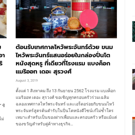
ม
ต้อนรับเทศกาลไหว้พระจันทร์ด้วย ขนม
อา
ไหว้พระจันทร์แสนอร่อยในกล่องปิ่นโต
ิ
หนังสุดหรู ที่เดียวที่โรงแรม แบงค็อก
แมริออท เดอะ สุรวงศ์
August 3, 2019
ตั้งแต่ 1 สิงหาคม ถึง 13 กันยายน 2562 โรงแรม แบงค็อก
แมริออท เดอะ สุรวงศ์ ขอเชิญทุกครอบครัวร่วมเฉลิม
ฉลองเทศกาลไหว้พระจันทร์ และเอร็ดอร่อยกับขนมไหว้
“ ชิ
พระจันทร์สูตรต้นตำรับในปิ่นโตหนังดีไซน์เก๋ไม่ซ้ำใคร
เหมาะสำหรับเป็นของฝากเพื่อนและครอบครัว หรือแม้แต่
ม่
ของขวัญสำหรับคู่ค้าทางธุรกิจ…