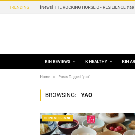
TRENDING
KIN REVIEWS
K HEALTHY
KIN A
»
Home
Posts Tagged "yao"
BROWSING:
YAO
CHINESE CUISINE