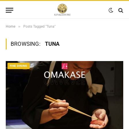
»
Home
Posts Tagged "Tuna"
BROWSING:
TUNA
FINE DINING