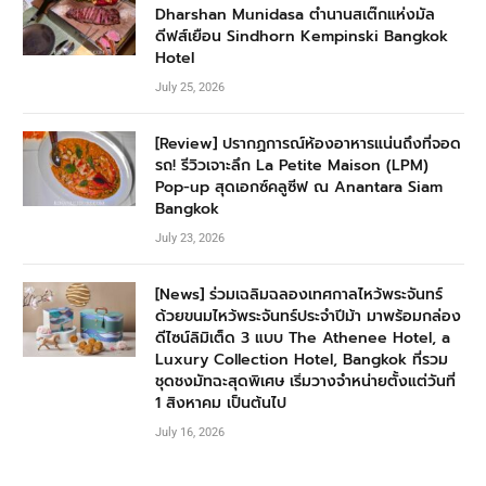
Dharshan Munidasa ตำนานสเต๊กแห่งมัล
ดีฟส์เยือน Sindhorn Kempinski Bangkok
Hotel
July 25, 2026
[Review] ปรากฏการณ์ห้องอาหารแน่นถึงที่จอด
รถ! รีวิวเจาะลึก La Petite Maison (LPM)
Pop-up สุดเอกซ์คลูซีฟ ณ Anantara Siam
Bangkok
July 23, 2026
[News] ร่วมเฉลิมฉลองเทศกาลไหว้พระจันทร์
ด้วยขนมไหว้พระจันทร์ประจำปีม้า มาพร้อมกล่อง
ดีไซน์ลิมิเต็ด 3 แบบ The Athenee Hotel, a
Luxury Collection Hotel, Bangkok ที่รวม
ชุดชงมัทฉะสุดพิเศษ เริ่มวางจำหน่ายตั้งแต่วันที่
1 สิงหาคม เป็นต้นไป
July 16, 2026