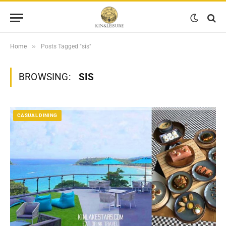
»
Home
Posts Tagged "sis"
BROWSING:
SIS
CASUAL DINING