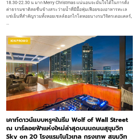
18.30-22.30 น มาก Merry Christmas แน่นอนจะมั่นใจได้ในการตั้ง
ค่าธรรมชาติสดชื่นข้างสระว่ายน้ำที่มีมื้อฟุ่มเฟือยของอาหารทะเล
แช่เย็นที่สำคัญรวมทั้งหอยเชลล์ฮอกไกโดหอยนางรมวิจิตรเดอแคลร์,
…
KIN PROMO
เคาท์ดาวน์แบบหรูๆในธีม Wolf of Wall Street
ณ บาร์ลอยฟ้าแห่งใหม่ล่าสุดบนนถนนสุขุมวิท
Sky on 20 โรงแรมโนโวเทล กรุงเทพ สุขุมวิท