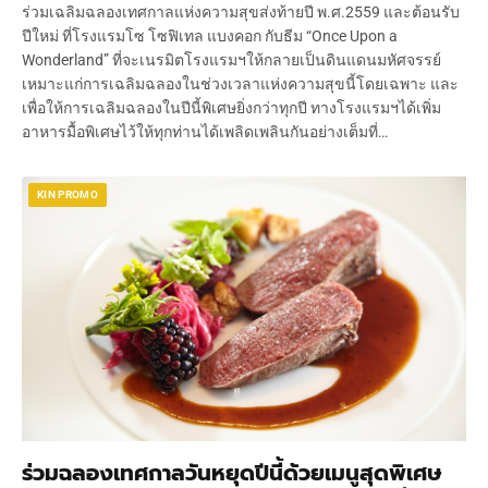
ร่วมเฉลิมฉลองเทศกาลแห่งความสุขส่งท้ายปี พ.ศ.2559 และต้อนรับ
ปีใหม่ ที่โรงแรมโซ โซฟิเทล แบงคอก กับธีม “Once Upon a
Wonderland” ที่จะเนรมิตโรงแรมฯให้กลายเป็นดินแดนมหัศจรรย์
เหมาะแก่การเฉลิมฉลองในช่วงเวลาแห่งความสุขนี้โดยเฉพาะ และ
เพื่อให้การเฉลิมฉลองในปีนี้พิเศษยิ่งกว่าทุกปี ทางโรงแรมฯได้เพิ่ม
อาหารมื้อพิเศษไว้ให้ทุกท่านได้เพลิดเพลินกันอย่างเต็มที่…
KIN PROMO
ร่วมฉลองเทศกาลวันหยุดปีนี้ด้วยเมนูสุดพิเศษ