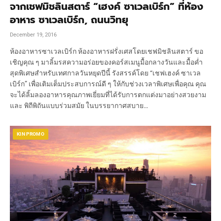
จากเชฟมิชลินสตาร์ “เฮงค์ ซาเวลเบิร์ก” ที่ห้อง
อาหาร ซาเวลเบิร์ก, ถนนวิทยุ
December 19, 2016
ห้องอาหารซาเวลเบิร์ก ห้องอาหารฝรั่งเศสโดยเชฟมิชลินสตาร์ ขอ
เชิญคุณ ๆ มาลิ้มรสความอร่อยของคอร์สเมนูมื้อกลางวันและมื้อค่ำ
สุดพิเศษสำหรับเทศกาลวันหยุดปีนี้ รังสรรค์โดย “เชฟเฮงค์ ซาเวล
เบิร์ก” เพื่อเติมเต็มประสบการณ์ดี ๆ ให้กับช่วงเวลาพิเศษเพื่อคุณ คุณ
จะได้ลิ้มลองอาหารคุณภาพเยี่ยมที่ได้รับการตกแต่งมาอย่างสวยงาม
และ พิถีพิถันแบบร่วมสมัย ในบรรยากาศสบาย…
KIN PROMO