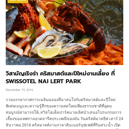
วิสามัญเริงร่า คริสมาสต์และปีใหม่งานเลี้ยง ที่
SWISSOTEL NAI LERT PARK
December 19, 2016
รวมบรรยากาศการเฉลิมฉลองที่น่าสนใจกับคริสมาสต์และปีใหม่
พิเศษเมนูและความรู้สึกของความสดใหม่เพียงธรรมชาติที่อุดม
สมบูรณ์สามารถให้, สวิสโฮเต็ลปาร์คนายเลิศนำเสนอโปรแกรมการ
เลี้ยงของเทศกาลอวดจารีตประเพณีของมัน วันคริสต์มาสอีฟ เสาร์ 24
ธันวาคม 2016 คริสมาสต์งานกาลาดินเนอร์บุฟเฟต์ที่ริมสระน้ำ เปิด