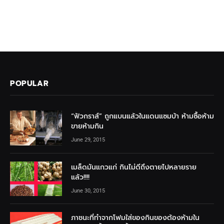
POPULAR
“ฟัวกราส์” ถูกแบนแล้วในแดนแซมบ้า ห้ามซื้อห้าม
ขายห้ามกิน
June 29, 2015
เมล็ดมันแกวแก่ กินไม่ดีถึงตายไปหลายราย
แล้ว!!!!
June 30, 2015
ภาชนะที่ทำจากโฟมใส่ของกินของต้องห้ามใน