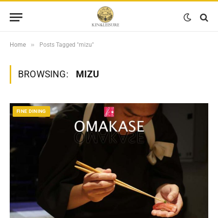
»
Home
Posts Tagged "mizu"
BROWSING:
MIZU
FINE DINING