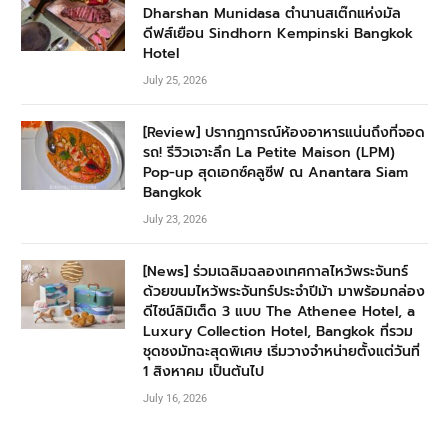
Dharshan Munidasa ตำนานสเต๊กแห่งมัล
ดีฟส์เยือน Sindhorn Kempinski Bangkok
Hotel
July 25, 2026
[Review] ปรากฏการณ์ห้องอาหารแน่นถึงที่จอด
รถ! รีวิวเจาะลึก La Petite Maison (LPM)
Pop-up สุดเอกซ์คลูซีฟ ณ Anantara Siam
Bangkok
July 23, 2026
[News] ร่วมเฉลิมฉลองเทศกาลไหว้พระจันทร์
ด้วยขนมไหว้พระจันทร์ประจำปีม้า มาพร้อมกล่อง
ดีไซน์ลิมิเต็ด 3 แบบ The Athenee Hotel, a
Luxury Collection Hotel, Bangkok ที่รวม
ชุดชงมัทฉะสุดพิเศษ เริ่มวางจำหน่ายตั้งแต่วันที่
1 สิงหาคม เป็นต้นไป
July 16, 2026