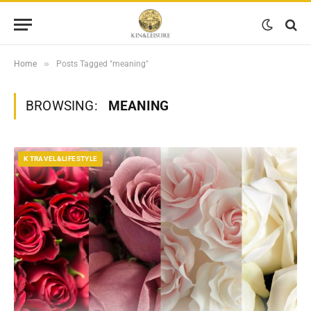
»
Home
Posts Tagged "meaning"
BROWSING:
MEANING
K TRAVEL&LIFESTYLE