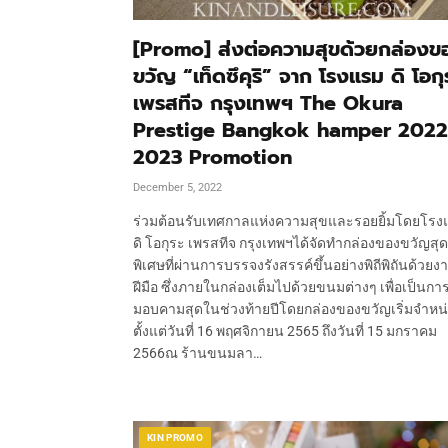
[Promo] ส่งต่อความสุขด้วยกล่องข
ขวัญ “เท็ดซึคุริ” จาก โรงแรม ดิ โอกุ
เพรสทีจ กรุงเทพฯ The Okura
Prestige Bangkok hamper 2022
2023 Promotion
December 5, 2022
ร่วมต้อนรับเทศกาลแห่งความสุขและรอยยิ้มโดยโรง
ดิ โอกุระ เพรสทีจ กรุงเทพฯได้จัดทำกล่องของขวัญสุด
พิเศษที่ผ่านการบรรจงรังสรรค์ขึ้นอย่างพิถีพิถันด้วยง
ฝีมือ ซึ่งภายในกล่องเต็มไปด้วยขนมต่างๆ เพื่อเป็นการ
มอบคามสุดในช่วงท้ายปีโดยกล่องของขวัญเริ่มจำหน
ตั้งแต่วันที่ 16 พฤศจิกายน 2565 ถึงวันที่ 15 มกราคม
2566ณ ร้านขนมลา…
KIN PROMO