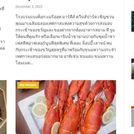
December 5, 2022
ที่
โรงแรมแบงค็อก แมริออท มาร์คีส์ ควีนส์ปาร์ค เชิญชวน
คุณมาเฉลิมฉลองเทศกาลแห่งความสุขด้วยการส่งมอบ
ม
กระเช้าของขวัญและของฝากจากห้องอาหารสยาม ที รูม
ให้คนที่คุณรัก หรือเลือกมาจิบน้ำชายามบ่ายกับชุดน้ำชา
เรา
เฟสทีฟอาฟเตอร์นูนทีสุดพิเศษ ที่เดอะ ล็อบบี้ เลาจน์ พบ
แลต
กับกระเช้าของขวัญสุดหรูที่มาพร้อมกับขนมหวานประจำ
เทศกาลแสนอร่อยมากมาย อาทิเช่น ขนมอบ ขนมหวาน
โฮมเมด…
KIN PROMO