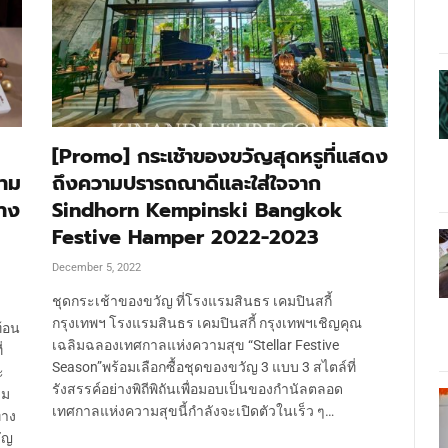
[Promo] กระเช้าของขวัญสุดหรูที่แสดง
วาม
ถึงความปรารถณาดีและใส่ใจจาก
่าง
Sindhorn Kempinski Bangkok
Festive Hamper 2022-2023
December 5, 2022
ชุดกระเช้าของขวัญ ที่โรงแรมสินธร เคมปินสกี้
กรุงเทพฯ โรงแรมสินธร เคมปินสกี้ กรุงเทพฯเชิญคุณ
้อน
เฉลิมฉลองเทศกาลแห่งความสุข “Stellar Festive
่
Season”พร้อมเลือกซื้อชุดของขวัญ 3 แบบ 3 สไตล์ที่
ะ
รังสรรค์อย่างพิถีพิถันเพื่อมอบเป็นของกำนัลตลอด
วม
เทศกาลแห่งความสุขนี้กำลังจะเปิดตัวในเร็ว ๆ…
ทาง
ัญ