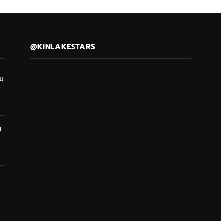
@KINLAKESTARS
ซม
ป