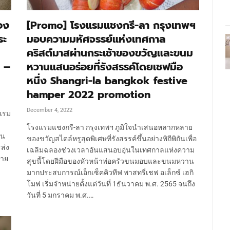
อง
[Promo] โรงแรมแชงกรี-ลา กรุงเทพฯ
ระ
มอบความมหัศจรรย์แห่งเทศกาล
คริสต์มาสผ่านกระเช้าของขวัญและขนม
 –
หวานแสนอร่อยที่รังสรรค์โดยเชฟมือ
หนึ่ง Shangri-la bangkok festive
hamper 2022 promotion
December 4, 2022
แรม
โรงแรมแชงกรี-ลา กรุงเทพฯ ภูมิใจนำเสนอหลากหลาย
าน
ของขวัญสไตล์หรูสุดพิเศษที่รังสรรค์ขึ้นอย่างพิถีพิถันเพื่อ
ส่ง
เฉลิมฉลองช่วงเวลาอันแสนอบอุ่นในเทศกาลแห่งความ
่าย
สุขนี้โดยฝีมือของหัวหน้าพ่อครัวขนมอบและขนมหวาน
มากประสบการณ์เอ็กเซ็คคิวทีฟ พาสทรี่เชฟ อเล็กซ์ เฮกิ
โมฟ เริ่มจำหน่ายตั้งแต่วันที่ 1ธันวาคม พ.ศ. 2565 จนถึง
วันที่ 5 มกราคม พ.ศ.…