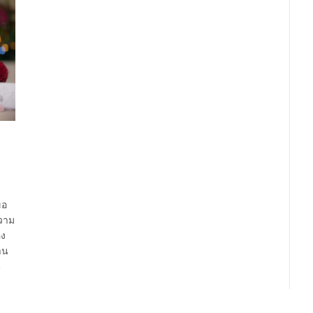
ขอ
ความ
อง
าน
น