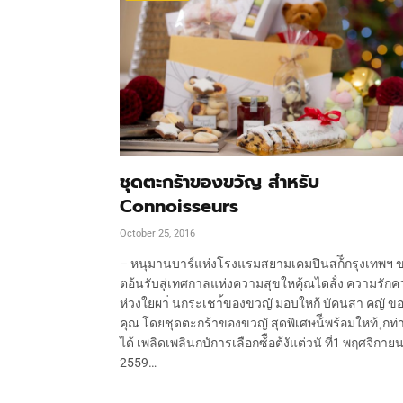
ชุดตะกร้าของขวัญ สำหรับ
Connoisseurs
October 25, 2016
– หนุมานบาร์แห่งโรงแรมสยามเคมปินสก้ีกรุงเทพฯ 
ตอ้นรับสู่เทศกาลแห่งความสุขใหคุ้ณไดส้่ง ความรัก
ห่วงใยผา่ นกระเชา้ของขวญั มอบใหก้ บัคนสา คญั ข
คุณ โดยชุดตะกร้าของขวญั สุดพิเศษน้ีพร้อมใหท้ ุกท่
ได้ เพลิดเพลินกบัการเลือกซ้ือต้งัแต่วนั ที่1 พฤศจิกาย
2559…