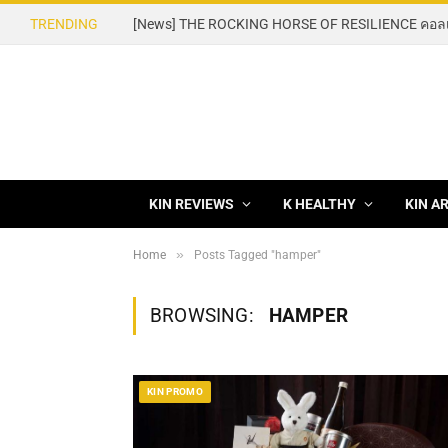
TRENDING
KIN REVIEWS
K HEALTHY
KIN A
»
Home
Posts Tagged "hamper"
BROWSING:
HAMPER
KIN PROMO