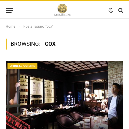
»
Home
Posts Tagged "cox"
BROWSING:
COX
CHINESE CUISINE