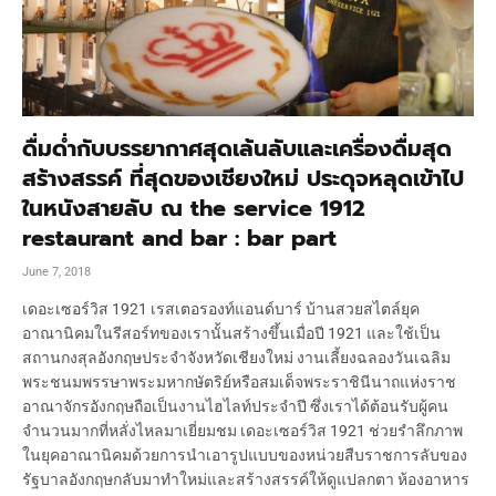
ดื่มด่ำกับบรรยากาศสุดเล้นลับและเครื่องดื่มสุด
สร้างสรรค์ ที่สุดของเชียงใหม่ ประดุจหลุดเข้าไป
ในหนังสายลับ ณ the service 1912
restaurant and bar : bar part
June 7, 2018
เดอะเซอร์วิส 1921 เรสเตอรองท์แอนด์บาร์ บ้านสวยสไตล์ยุค
อาณานิคมในรีสอร์ทของเรานั้นสร้างขึ้นเมื่อปี 1921 และใช้เป็น
สถานกงสุลอังกฤษประจำจังหวัดเชียงใหม่ งานเลี้ยงฉลองวันเฉลิม
พระชนมพรรษาพระมหากษัตริย์หรือสมเด็จพระราชินีนาถแห่งราช
อาณาจักรอังกฤษถือเป็นงานไฮไลท์ประจำปี ซึ่งเราได้ต้อนรับผู้คน
จำนวนมากที่หลั่งไหลมาเยี่ยมชม เดอะเซอร์วิส 1921 ช่วยรำลึกภาพ
ในยุคอาณานิคมด้วยการนำเอารูปแบบของหน่วยสืบราชการลับของ
รัฐบาลอังกฤษกลับมาทำใหม่และสร้างสรรค์ให้ดูแปลกตา ห้องอาหาร