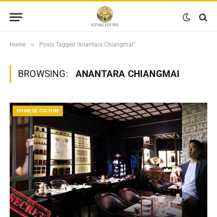
»
Home
Posts Tagged "Anantara Chiangmai"
BROWSING:
ANANTARA CHIANGMAI
CHINESE CUISINE