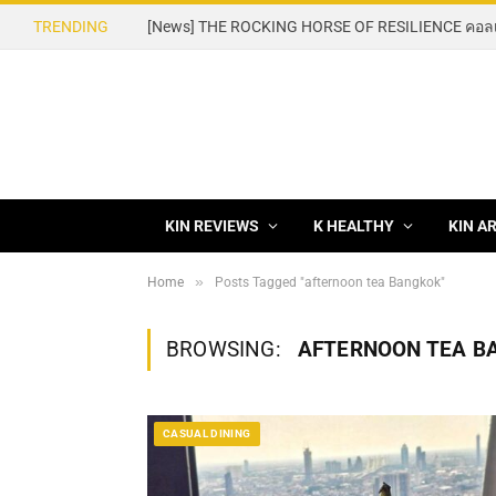
TRENDING
KIN REVIEWS
K HEALTHY
KIN A
»
Home
Posts Tagged "afternoon tea Bangkok"
BROWSING:
AFTERNOON TEA B
CASUAL DINING