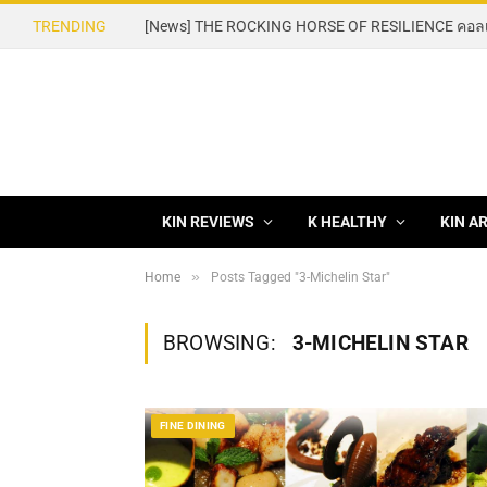
TRENDING
KIN REVIEWS
K HEALTHY
KIN A
»
Home
Posts Tagged "3-Michelin Star"
BROWSING:
3-MICHELIN STAR
FINE DINING