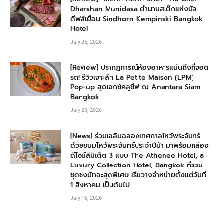
Dharshan Munidasa ตำนานสเต๊กแห่งมัล
ดีฟส์เยือน Sindhorn Kempinski Bangkok
Hotel
July 25, 2026
[Review] ปรากฏการณ์ห้องอาหารแน่นถึงที่จอด
รถ! รีวิวเจาะลึก La Petite Maison (LPM)
Pop-up สุดเอกซ์คลูซีฟ ณ Anantara Siam
Bangkok
July 23, 2026
[News] ร่วมเฉลิมฉลองเทศกาลไหว้พระจันทร์
ด้วยขนมไหว้พระจันทร์ประจำปีม้า มาพร้อมกล่อง
ดีไซน์ลิมิเต็ด 3 แบบ The Athenee Hotel, a
Luxury Collection Hotel, Bangkok ที่รวม
ชุดชงมัทฉะสุดพิเศษ เริ่มวางจำหน่ายตั้งแต่วันที่
1 สิงหาคม เป็นต้นไป
July 16, 2026