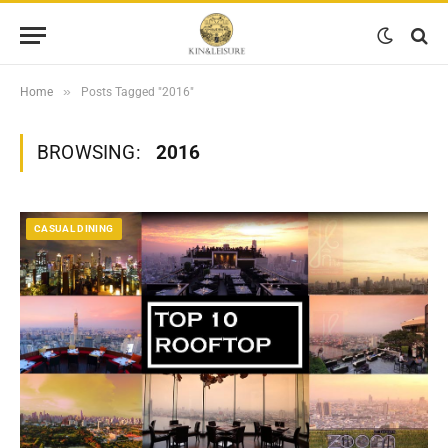
»
Home
Posts Tagged "2016"
BROWSING:
2016
CASUAL DINING