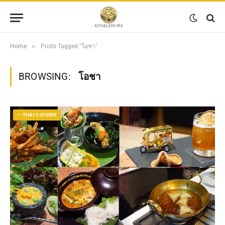
»
Home
Posts Tagged "โอชา"
BROWSING:
โอชา
— THAI CUISINE