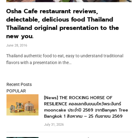
Osha Cafe restaurant reviews,
delectable, delicious food Thailand
Thailand original presentation to the
new you.
June 28, 2016
Thailand authentic food to eat, easy to understand traditional
flavors with a presentation in the…
Recent Posts
POPULAR
[News] THE ROCKING HORSE OF
RESILIENCE คอลเลกชันขนมไหว้พระจันทร์
mooncake ประจำปี 2569 จากBanyan Tree
Bangkok 1 สิงหาคม – 25 กันยายน 2569
July 31, 2026