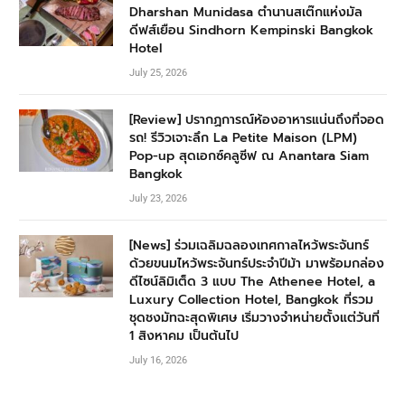
Dharshan Munidasa ตำนานสเต๊กแห่งมัล
ดีฟส์เยือน Sindhorn Kempinski Bangkok
Hotel
July 25, 2026
[Review] ปรากฏการณ์ห้องอาหารแน่นถึงที่จอด
รถ! รีวิวเจาะลึก La Petite Maison (LPM)
Pop-up สุดเอกซ์คลูซีฟ ณ Anantara Siam
Bangkok
July 23, 2026
[News] ร่วมเฉลิมฉลองเทศกาลไหว้พระจันทร์
ด้วยขนมไหว้พระจันทร์ประจำปีม้า มาพร้อมกล่อง
ดีไซน์ลิมิเต็ด 3 แบบ The Athenee Hotel, a
Luxury Collection Hotel, Bangkok ที่รวม
ชุดชงมัทฉะสุดพิเศษ เริ่มวางจำหน่ายตั้งแต่วันที่
1 สิงหาคม เป็นต้นไป
July 16, 2026