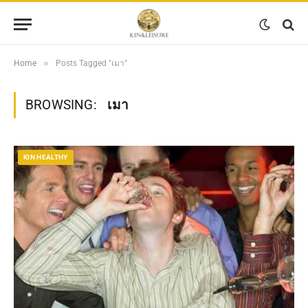
»
Home
Posts Tagged "เมา"
BROWSING:
เมา
KIN HEALTHY