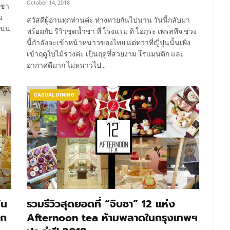
October 14, 2018
บชา
น
สวัสดีผู้อ่านทุกท่านค่ะ ห่างหายกันไปนาน วันนี้กลับมา
ถนน
พร้อมกับ รีวิวชุดน้ำชา ที่ โรงแรม ดิ โอกุระ เพรสทีจ ช่วง
นี้กำลังจะเข้าหน้าหนาวของไทย แต่ทว่าที่ญี่ปุ่นนั้นเพิ่ง
เข้าฤดูใบไม้ร่วงค่ะ เป็นฤดูที่สวยงาม โรแมนติก และ
อากาศดีมาก ไม่หนาวไป…
CASUAL DINING
้น
รวมรีวิวสุดยอดที่ “จิบชา” 12 แห่ง
าก
Afternoon tea ห้ามพลาดในกรุงเทพฯ