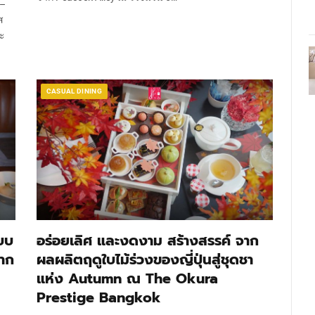
 –
ส
ละ
CASUAL DINING
บบ
อร่อยเลิศ และงดงาม สร้างสรรค์ จาก
จาก
ผลผลิตฤดูใบไม้ร่วงของญี่ปุ่นสู่ชุดชา
แห่ง Autumn ณ The Okura
Prestige Bangkok