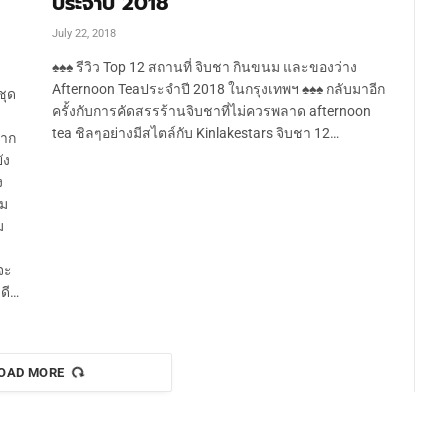
ประจำปี 2018
July 22, 2018
♠♠♠ รีวิว Top 12 สถานที่ จิบชา กินขนม และของว่าง
Afternoon Teaประจำปี 2018 ในกรุงเทพฯ ♠♠♠ กลับมาอีก
ชุด
ครั้งกับการคัดสรรร้านจิบชาที่ไม่ควรพลาด afternoon
tea ชิลๆอย่างมีสไตล์กับ Kinlakestars จิบชา 12…
มาก
ัง
ง
นม
ม
จะ
ดี…
OAD MORE