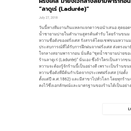
ฝรั่งเศส มายังใจกลางสยามพารากอน
“ลาดูเร่ (Ladurée)”
July 27, 2018
วันนี้ทางทีมงานกินแหลกแจกดาวขอนำเสนอ สุดยอด
น้ำชายามบ่ายในตำนานสูตรต้นตำรับ โดยร้านขนม
หวานชื่อดังของฝรั่งเศส รังสรรค์โดยเชฟขนมหวาน
ประสบการณ์ที่ได้รับการฝึกฝนจากฝรั่งเศส ส่งตรงมาย
ใจกลางสยามพารากอน นั่นคือ “ชุดน้ำชายามบ่ายขอ
ร้านลาดูเร่ (Ladurée)” นั่นเอง ซึ่งถ้าใครเป็นสาวกข
หวานจะต้องรู้จักร้านนี้เป็นอย่างดี เพราะเป็นร้านขน
หวานชื่อดังที่มีต้นกำเนิดจากประเทศฝรั่งเศส (ก่อตั้ง
ตั้งแต่ปี ค.ศ.1862) และมีสาขาไปทั่วโลก โดยทุกร้าน
คงไว้ซึ่งเอกลักษณ์และมาตรฐานของร้านได้เป็นอย่าง
L