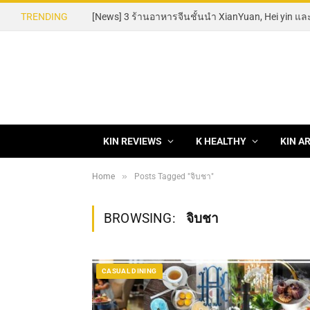
TRENDING
KIN REVIEWS
K HEALTHY
KIN A
»
Home
Posts Tagged "จิบชา"
BROWSING:
จิบชา
CASUAL DINING