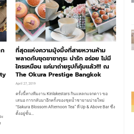
ลก
ที่สุดแห่งความมุ้งมิ้งที่สายหวานห้าม
พลาดกับชุดชาซากุระ น่ารัก อร่อย ไม่มี
ใครเหมือน แค่มาถ่ายรูปก็คุ้มแล้ว!!! ณ
ty
The Okura Prestige Bangkok
April 27, 2019
ครั้งนี้ทางทีมงาน Kinlakestars กินแหลกแจกดาว ขอ
เสนอ การกลับมาอีกครั้งของชุดน้ำชายามบ่ายใหม่
“Sakura Blossom Afternoon Tea” ที่ Up & Above Bar ซึ่ง
ตั้งอยู่ชั้น…
จะ
ง