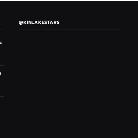
@KINLAKESTARS
ซม
ป