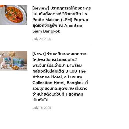
[Review] ปรากฏการณ์ห้องอาหาร
แน่นถึงที่จอดรถ! รีวิวเจาะลึก La
Petite Maison (LPM) Pop-up
สุดเอกซ์คลูซีฟ ณ Anantara
Siam Bangkok
July 23, 2026
[News] ร่วมเฉลิมฉลองเทศกาล
ไหว้พระจันทร์ด้วยขนมไหว้
พระจันทร์ประจำปีม้า มาพร้อม
กล่องดีไซน์ลิมิเต็ด 3 แบบ The
Athenee Hotel, a Luxury
Collection Hotel, Bangkok ที่
รวมชุดชงมัทฉะสุดพิเศษ เริ่มวาง
จำหน่ายตั้งแต่วันที่ 1 สิงหาคม
เป็นต้นไป
July 16, 2026