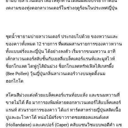
ยามบ่ายลาเวนเดอร์ เพื่อให้ทุกท่านได้สัมผัสถึงบรรยากาศอัน
งดงามของทุ่งดอกลาเวนเดอร์ในช่วงฤดูร้อนในประเทศญี่ปุ่น
ชุดน้ำชายามบ่ายลาเวนเดอร์ ประกอบไปด้วย ของหวานและ
ของคาวทั้งหมด 12 รายการ ที่ผสมผสานรายการของคาวหวาน
ทั้งแบบฝรั่งและญี่ปุ่น ได้อย่างลงตัว เริ่มจากขนมหวาน อาทิ
เค้กลาเวนเดอร์สลับชั้นกับเยลลี่แบล็คเคอร์แรนท์และมูสไวท์
ช็อกโกแลต ไดฟูกุไส้มันม่วง ช็อกโกแลตทรัฟเฟิลไส้เกสรผึ้ง
(Bee Pollen) วุ้นญี่ปุ่นกลิ่นลาเวนเดอร์วางบนพุดดิ้งนม
ฮอกไกโด
สโคนสีม่วงแต่งด้วยแบล็คเคอร์แรนท์อบแห้ง และขนมหวานที่
ขาดไม่ได้ คือ มาการองพิมพ์ลายดอกลาเวนเดอร์ไส้แบล็คเคอร์
แรนท์ ส่วนรายการของคาว ได้แก่ ทาร์ตสาหร่ายญี่ปุ่นสลัดเนื้อ
ปูและอะโวคาโด้ หน่อไม้ฝรั่งขาวราดซอสฮอลแลนด์เดส
(Hollandaise) และเคเปอร์ (Caper) คลับแซนวิชแบบพอดีคำ แซ