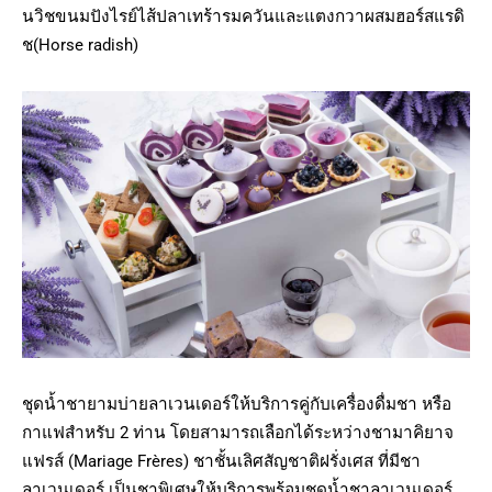
นวิชขนมปังไรย์ไส้ปลาเทร้ารมควันและแตงกวาผสมฮอร์สแรดิ
ช(Horse radish)
ชุดน้ำชายามบ่ายลาเวนเดอร์ให้บริการคู่กับเครื่องดื่มชา หรือ
กาแฟสำหรับ 2 ท่าน โดยสามารถเลือกได้ระหว่างชามาคิยาจ
แฟรส์ (Mariage Frères) ชาชั้นเลิศสัญชาติฝรั่งเศส ที่มีชา
ลาเวนเดอร์ เป็นชาพิเศษให้บริการพร้อมชุดน้ำชาลาเวนเดอร์