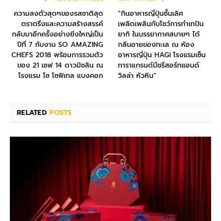
ความลงตัวสุดๆของรสชาติสุด
“กินอาหารญี่ปุ่นชั้นเลิศ
ตราตรึงและความสร้างสรรค์
เพลิดเพลินกับโชว์การทำเทปัน
กลับมาอีกครั้งอย่างยิ่งใหญ่เป็น
ยากิ ในบรรยากาศสบายๆ ได้
ปีที่ 7 กับงาน SO AMAZING
กลิ่นอายของทะเล ณ ห้อง
CHEFS 2018 พร้อมการรวมตัว
อาหารญี่ปุ่น HAGI โรงแรมเซ็น
ของ 21 เชฟ 14 ดาวมิชลิน ณ
ทาราแกรนด์บีชรีสอร์ทแอนด์
โรงแรม โซ โซฟิเทล แบงคอก
วิลล่า หัวหิน”
RELATED
POSTS