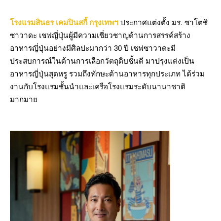
โรงแรมสินธร เคมปินสกี้ กรุงเทพฯ
ประกาศแต่งตั้ง มร. ซาโตชิ
ซาวาดะ เชฟญี่ปุ่นผู้มีความเชี่ยวชาญด้านการสรรค์สร้าง
อาหารญี่ปุ่นอย่างมีศิลปะมากว่า 30 ปี เชฟซาวาดะมี
ประสบการณ์ในด้านการเลือกวัตถุดิบชั้นดี มาปรุงแต่งเป็น
อาหารญี่ปุ่นสุดหรู รวมถึงทักษะด้านอาหารทุกประเภท ได้ร่วม
งานกับโรงแรมชั้นนำและเครือโรงแรมระดับนานาชาติ
มากมาย