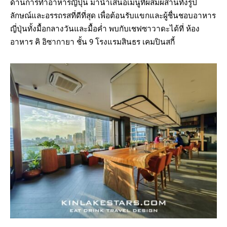
ด้านการทำอาหารญี่ปุ่น มานำเสนอเมนูที่ผสมผสานทั้งรูป
ลักษณ์และอรรถรสที่ดีที่สุด เพื่อต้อนรับแขกและผู้ชื่นชอบอาหาร
ญี่ปุ่นทั้งมื้อกลางวันและมื้อค่ำ พบกับเชฟซาวาดะได้ที่ ห้อง
อาหาร คิ อิซากายา ชั้น 9 โรงแรมสินธร เคมปินสกี้