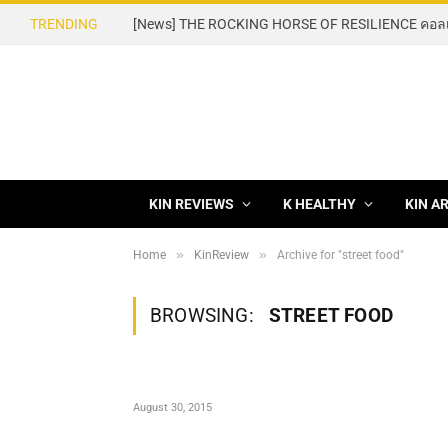
TRENDING
KIN REVIEWS
K HEALTHY
KIN A
»
»
Home
KinReview
Archive for "street food"
BROWSING:
STREET FOOD
August 30, 2015