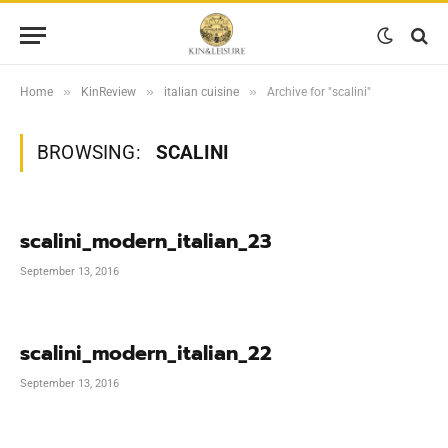
»
»
»
Home
KinReview
italian cuisine
Archive for "scalini"
BROWSING:
SCALINI
scalini_modern_italian_23
September 13, 2016
scalini_modern_italian_22
September 13, 2016