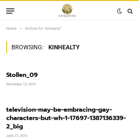
»
Home
Archive for "kinhealty"
BROWSING:
KINHEALTY
Stollen_09
December 12, 2016
television-may-be-embracing-gay-
characters-but-wh-1-17697-1387136339-
2_big
June 27, 2016