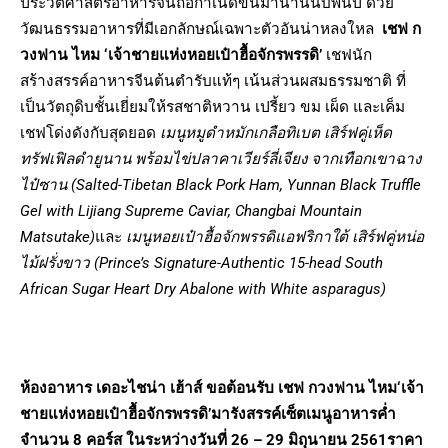
ประวัติศาสตร์อาหารจีนถือกำเนิดขึ้นมานานนับพันปี ด้วย
วัฒนธรรมอาหารที่มีเอกลักษณ์เฉพาะตัวอันน่าหลงใหล
เชฟ ก
วงฟาน ไหม ‘เจ้าชายแห่งหอยเป๋าฮื้อจักรพรรดิ’
เชฟนัก
สร้างสรรค์อาหารจีนต้นตำรับแท้ๆ เน้นส่วนผสมธรรมชาติ ที่
เป็นวัตถุดิบชั้นเยี่ยมให้รสชาติหวาน เปรี้ยว ขม เผ็ด และเค็ม
เชฟโด่งดังกับสุดยอด
เมนูหมูดำหมักเกลือทิเบต เสิร์ฟคู่เห็ด
ทรัฟเฟิลดำยูนาน พร้อมไข่ปลาคาเวียร์ลี่เจียง จากเทือกเขาฉาง
ไป๋ซาน
(
Salted-Tibetan Black Pork Ham, Yunnan Black Truffle
Gel with Lijiang Supreme Caviar, Changbai Mountain
Matsutake)
และ
เมนูหอยเป๋าฮื้อจักพรรดิแอฟริกาใต้ เสิร์ฟคู่หน่อ
ไม้ฝรั่งขาว
(
Prince’s Signature-Authentic 15-head South
African Sugar Heart Dry Abalone with White asparagus)
ห้องอาหาร เดอะไชน่า เฮ้าส์
ขอต้อนรับ เชฟ กวงฟาน ไหม
‘เจ้า
ชายแห่งหอยเป๋าฮื้อจักรพรรดิ’
มารังสรรค์เซ็ตเมนูอาหารค่ำ
จำนวน 8 คอร์ส ในระหว่างวันที่ 26 – 29 มิถุนายน 2561
ราคา