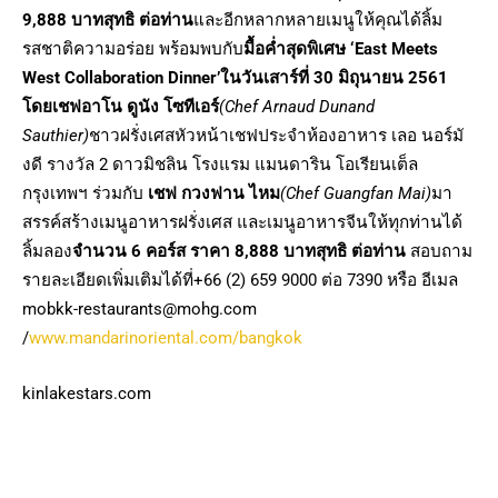
9
,888 บาทสุทธิ ต่อท่าน
และอีกหลากหลายเมนูให้คุณได้ลิ้ม
รสชาติความอร่อย พร้อมพบกับ
มื้อค่ำสุดพิเศษ
‘East Meets
West Collaboration Dinner’ในวันเสาร์ที่ 30 มิถุนายน 2561
โดยเชฟอาโน ดูนัง โซทีเอร์
(
Chef Arnaud Dunand
Sauthier)
ชาวฝรั่งเศสหัวหน้าเชฟประจำห้องอาหาร เลอ นอร์มั
งดี รางวัล 2 ดาวมิชลิน โรงแรม แมนดาริน โอเรียนเต็ล
กรุงเทพฯ ร่วมกับ
เชฟ กวงฟาน ไหม
(Chef Guangfan Mai)
มา
สรรค์สร้างเมนูอาหารฝรั่งเศส และเมนูอาหารจีนให้ทุกท่านได้
ลิ้มลอง
จำนวน 6 คอร์ส ราคา 8
,888 บาทสุทธิ ต่อท่าน
สอบถาม
รายละเอียดเพิ่มเติมได้ที่+66 (2) 659 9000 ต่อ 7390 หรือ อีเมล
mobkk-restaurants@mohg.com
/
www.mandarinoriental.com/bangkok
kinlakestars.com