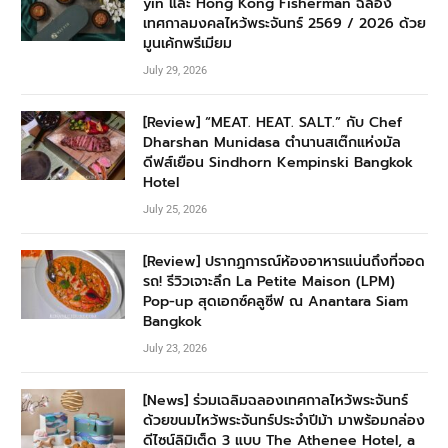
yin และ Hong Kong Fisherman ฉลอง
เทศกาลมงคลไหว้พระจันทร์ 2569 / 2026 ด้วย
มูนเค้กพรีเมียม
July 29, 2026
[Review] “MEAT. HEAT. SALT.” กับ Chef
Dharshan Munidasa ตำนานสเต๊กแห่งมัล
ดีฟส์เยือน Sindhorn Kempinski Bangkok
Hotel
July 25, 2026
[Review] ปรากฏการณ์ห้องอาหารแน่นถึงที่จอด
รถ! รีวิวเจาะลึก La Petite Maison (LPM)
Pop-up สุดเอกซ์คลูซีฟ ณ Anantara Siam
Bangkok
July 23, 2026
[News] ร่วมเฉลิมฉลองเทศกาลไหว้พระจันทร์
ด้วยขนมไหว้พระจันทร์ประจำปีม้า มาพร้อมกล่อง
ดีไซน์ลิมิเต็ด 3 แบบ The Athenee Hotel, a