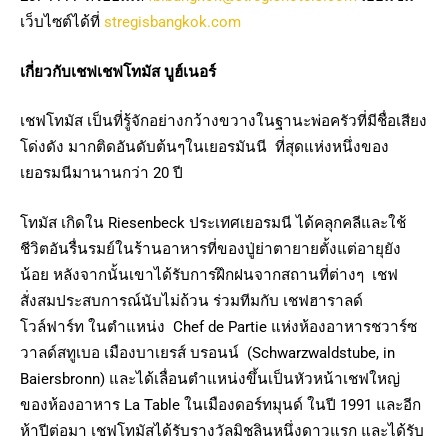
เว็บไซต์ได้ที่
stregisbangkok.com
เกี่ยวกับเชฟเชฟโทมัส บูฮ์เนอร์
เชฟโทมัส เป็นที่รู้จักอย่างกว้างขวางในฐานะพ่อครัวที่มีชื่อเสียง
โด่งดัง มากติดอันดับต้นๆในเยอรมันนี ที่สุดแห่งหนึ่งของ
เยอรมนีมานานกว่า 20 ปี
โทมัส เกิดใน Riesenbeck ประเทศเยอรมนี ได้คลุกคลีและใช้
ชีวิตอันรื่นรมย์ในร้านอาหารที่ของปู่ย่าตายายตั้งแต่อายุยัง
น้อย หลังจากนั้นเขาได้รับการฝึกฝนจากสถานที่ต่างๆ เชฟ
สั่งสมประสบการณ์นับไม่ถ้วน ร่วมทีมกับ เชฟฮาราลด์
โวล์ฟาร์ท ในตำแหน่ง Chef de Partie แห่งห้องอาหารชวาร์ซ
วาลด์สทูเบอ เมืองบาเยรส์ บรอนน์ (Schwarzwaldstube, in
Baiersbronn) และได้เลื่อนตำแหน่งขึ้นเป็นหัวหน้าเชฟใหญ่
ของห้องอาหาร La Table ในเมืองดอร์ทมุนด์ ในปี 1991 และอีก
ห้าปีต่อมา เชฟโทมัสได้รับรางวัลมิชลินหนึ่งดาวแรก และได้รับ