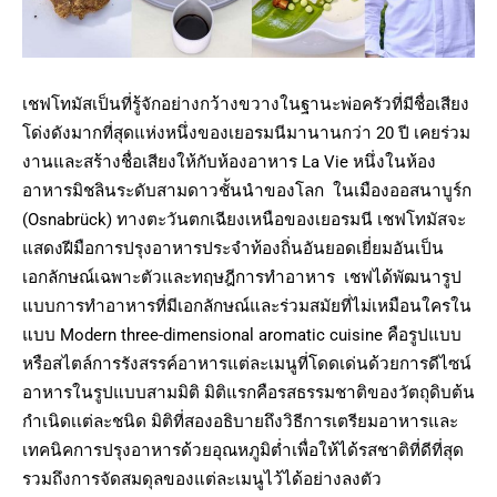
เชฟโทมัสเป็นที่รู้จักอย่างกว้างขวางในฐานะพ่อครัวที่มีชื่อเสียง
โด่งดังมากที่สุดแห่งหนึ่งของเยอรมนีมานานกว่า 20 ปี เคยร่วม
งานและสร้างชื่อเสียงให้กับห้องอาหาร La Vie หนึ่งในห้อง
อาหารมิชลินระดับสามดาวชั้นนำของโลก ในเมืองออสนาบูร์ก
(Osnabrück) ทางตะวันตกเฉียงเหนือของเยอรมนี เชฟโทมัสจะ
แสดงฝีมือการปรุงอาหารประจำท้องถิ่นอันยอดเยี่ยมอันเป็น
เอกลักษณ์เฉพาะตัวและทฤษฎีการทำอาหาร เชฟได้พัฒนารูป
แบบการทำอาหารที่มีเอกลักษณ์และร่วมสมัยที่ไม่เหมือนใครใน
แบบ Modern three-dimensional aromatic cuisine คือรูปแบบ
หรือสไตล์การรังสรรค์อาหารแต่ละเมนูที่โดดเด่นด้วยการดีไซน์
อาหารในรูปแบบสามมิติ มิติแรกคือรสธรรมชาติของวัตถุดิบต้น
กำเนิดเเต่ละชนิด มิติที่สองอธิบายถึงวิธีการเตรียมอาหารและ
เทคนิคการปรุงอาหารด้วยอุณหภูมิต่ำเพื่อให้ได้รสชาติที่ดีที่สุด
รวมถึงการจัดสมดุลของแต่ละเมนูไว้ได้อย่างลงตัว