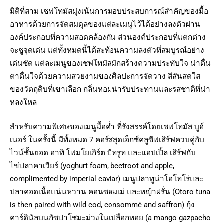
มิติที่สาม เชฟโทมัสมุ่งเน้นการมอบประสบการณ์สำคัญของมื้อ
อาหารด้วยการจัดสมดุลของแต่ละเมนูไว้ได้อย่างลงตัวผ่าน
องค์ประกอบที่ความสอดคล้องกัน ส่วนองค์ประกอบที่แตกต่าง
จะชูจุดเด่น แต่ทั้งหมดนี้ได้สะท้อนความลงตัวที่สมบูรณ์อย่าง
เด่นชัด แต่ละเมนูของเชฟโทมัสมักสร้างความประทับใจ น่าตื่น
ตาตื่นใจด้วยความสวยงามของศิลปะการจัดวาง สีสันสดใส
ของวัตถุดิบที่เขาเลือก กลิ่นหอมน่ารับประทานและรสชาติที่น่า
หลงใหล
สำหรับความพิเศษของเมนูมื้อค่ำ ที่รังสรรค์โดยเชฟโทมัส บูฮ์
เนอร์ ในครั้งนี้ มีทั้งหมด 7 คอร์สสุดเอ็กซ์คลูซีฟเสิร์ฟควบคู่กับ
ไวน์ชั้นยอด อาทิ โฟมโยเกิร์ต บีทรูท และแอปเปิ้ล เสิร์ฟกับ
ไข่ปลาคาเวียร์ (yoghurt foam, beetroot and apple,
complimented by imperial caviar) เมนูปลาทูน่าโอโทโร่และ
ปลาคอดเนื้อแน่นหวาน คอนซอมเม่ และหญ้าฝรั่น (Otoro tuna
is then paired with wild cod, consommé and saffron) กุ้ง
คาร์ดินัลบนกัซปาโชมะม่วงในเปลือกหอย (a mango gazpacho