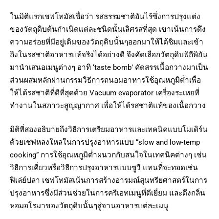
ในมิติแรกเชฟโทมัสเชื่อว่า รสธรรมชาติอันไร้ซึ่งการปรุงแต่ง
ของวัตถุดิบต้นกำเนิดเเต่ละชนิดนั้นเลิศรสที่สุด เขาเน้นการดึง
ความอร่อยที่มีอยู่เดิมของวัตถุดิบนั้นๆออกมาให้ได้ชิมและเข้า
ถึงในรสชาติอาหารแท้จริงได้อย่างดี จึงคัดเลือกวัตถุดิบพิถีพิถัน
มานำเสนอเมนูต่างๆ อาทิ ‘taste bomb’ คัดสรรเนื้อกวางมาเป็น
ส่วนผสมหลักผ่านกรรมวิธีการถนอมอาหารใช้อุณหภูมิต่ำเพื่อ
ให้ได้รสชาติที่ดีที่สุดด้วย Vacuum evaporator เครื่องระเหยที่
ทำงานในสภาวะสูญญากาศ เพื่อให้ได้รสชาติแท้ของเนื้อกวาง
มิติที่สองอธิบายถึงวิธีการเตรียมอาหารและเทคนิคแบบโมเดิร์น
ด้วยเชฟหลงใหลในการปรุงอาหารแบบ “slow and low-temp
cooking” การใช้อุณหภูมิต่ำผนวกกับสนใจในเทคนิคต่างๆ เช่น
วิธีการเคี่ยวหรือวิธีการปรุงอาหารแบบซูวี แทนที่จะทอดเช่น
ฟิเล่ย์ปลา เชฟโทมัสเน้นการสร้างอารมณ์สุนทรียศาสตร์ในการ
ปรุงอาหารซึ่งมีส่วนช่วยในการครีเอทเมนูที่ดีเยี่ยม และดึงกลิ่น
หอมอโรมาของวัตถุดิบนั้นๆสู่จานอาหารแต่ละเมนู