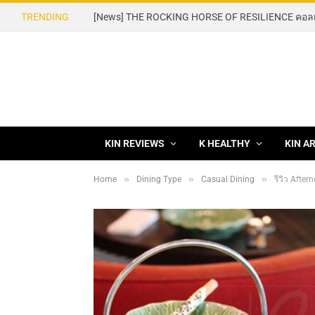
TRENDING
KIN REVIEWS
K HEALTHY
KIN A
»
»
»
Home
Dining Type
Casual Dining
รีวิว Afte