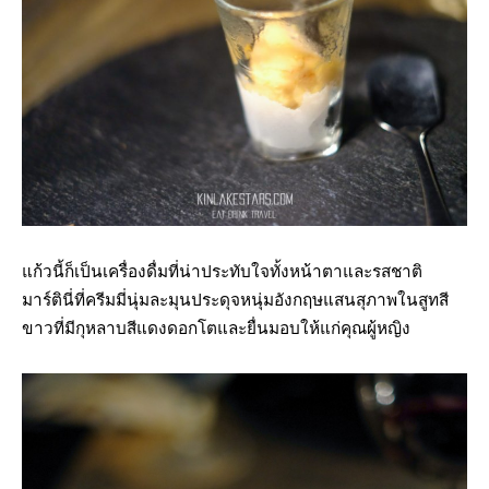
แก้วนี้ก็เป็นเครื่องดื่มที่น่าประทับใจทั้งหน้าตาและรสชาติ
มาร์ตินี่ที่ครีมมี่นุ่มละมุนประดุจหนุ่มอังกฤษแสนสุภาพในสูทสี
ขาวที่มีกุหลาบสีแดงดอกโตและยื่นมอบให้แก่คุณผู้หญิง