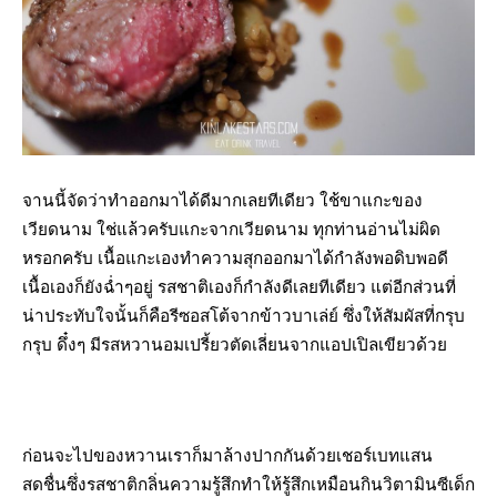
จานนี้จัดว่าทำออกมาได้ดีมากเลยทีเดียว ใช้ขาแกะของ
เวียดนาม ใช่แล้วครับแกะจากเวียดนาม ทุกท่านอ่านไม่ผิด
หรอกครับ เนื้อแกะเองทำความสุกออกมาได้กำลังพอดิบพอดี
เนื้อเองก็ยังฉ่ำๆอยู่ รสชาติเองก็กำลังดีเลยทีเดียว แต่อีกส่วนที่
น่าประทับใจนั้นก็คือรีซอสโต้จากข้าวบาเล่ย์ ซึ่งให้สัมผัสที่กรุบ
กรุบ ดึ๋งๆ มีรสหวานอมเปรี้ยวตัดเลี่ยนจากแอปเปิลเขียวด้วย
ก่อนจะไปของหวานเราก็มาล้างปากกันด้วยเชอร์เบทแสน
สดชื่นซึ่งรสชาติกลิ่นความรู้สึกทำให้รู้สึกเหมือนกินวิตามินซีเด็ก