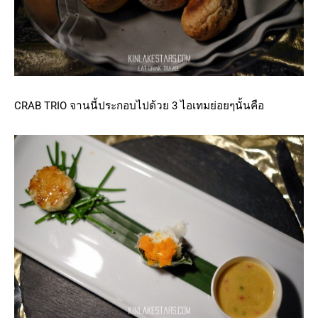
CRAB TRIO จานนี้ประกอบไปด้วย 3 ไอเทมย่อยๆนั้นคือ