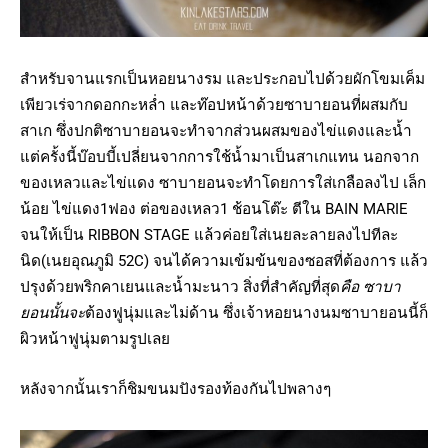
สำหรับจานแรกเป็นหอยนางรม และประกอบไปด้วยผักโขมเค็ม
เพียวเร่จากดอกกะหล่ำ และท๊อปหน้าด้วยซาบายอนที่ผสมกับ
สาเก ซึ่งปกติซาบายอนจะทำจากส่วนผสมของไข่แดงและน้ำ
แต่ครั้งนี้บ๊อบบี้เปลี่ยนจากการใช้น้ำมาเป็นสาเกแทน นอกจาก
ของเหลวและไข่แดง ซาบายอนจะทำโดยการใส่เกลือลงไป เล็ก
น้อย ไข่แดง1ฟอง ต่อของเหลว1 ช้อนโต๊ะ ตีใน BAIN MARIE
จนให้เป็น RIBBON STAGE แล้วค่อยใส่เนยละลายลงไปทีละ
นิด(เนยอุณภูมิ 52C) จนได้ความเข้มข้นของซอสที่ต้องการ แล้ว
ปรุงด้วยพริกคาเยนและน้ำมะนาว สิ่งที่สำคัญที่สุด
คือ ซาบา
ยอนนั้นจะ
ต้องฟูนุ่มและไม่ด้าน ซึ่งเจ้าหอยนางนมซาบายอนนี้ก็
ผิวหน้าฟูนุ่มตามรูปเลย
หลังจากนั้นเราก็ชิมขนมปังรองท้องกันไปพลางๆ