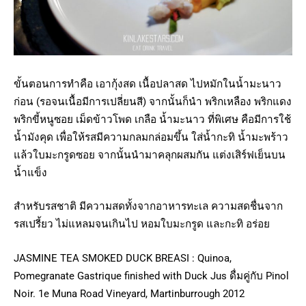
ขั้นตอนการทำคือ เอากุ้งสด เนื้อปลาสด ไปหมักในน้ำมะนาว
ก่อน (รอจนเนื้อมีการเปลี่ยนสี) จากนั้นก็นำ พริกเหลือง พริกแดง
พริกขี้หนูซอย เม็ดข้าวโพด เกลือ น้ำมะนาว ที่พิเศษ คือมีการใช้
น้ำมังคุด เพื่อให้รสมีความกลมกล่อมขึ้น ใส่น้ำกะทิ น้ำมะพร้าว
แล้วใบมะกรูดซอย จากนั้นนำมาคลุกผสมกัน แต่งเสิร์ฟเย็นบน
น้ำแข็ง
สำหรับรสชาติ มีความสดทั้งจากอาหารทะเล ความสดชื่นจาก
รสเปรี้ยว ไม่แหลมจนเกินไป หอมใบมะกรูด และกะทิ อร่อย
JASMINE TEA SMOKED DUCK BREASI : Quinoa,
Pomegranate Gastrique finished with Duck Jus ดื่มคู่กับ Pinol
Noir. 1e Muna Road Vineyard, Martinburrough 2012