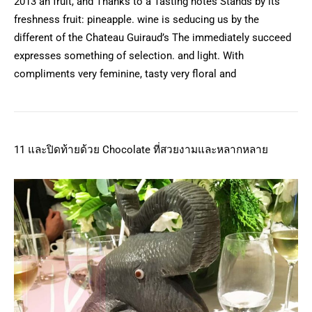
2013 an fruit, and Thanks to a Tasting notes Stands by its
freshness fruit: pineapple. wine is seducing us by the
different of the Chateau Guiraud’s The immediately succeed
expresses something of selection. and light. With
compliments very feminine, tasty very floral and
11 และปิดท้ายด้วย Chocolate ที่สวยงามและหลากหลาย