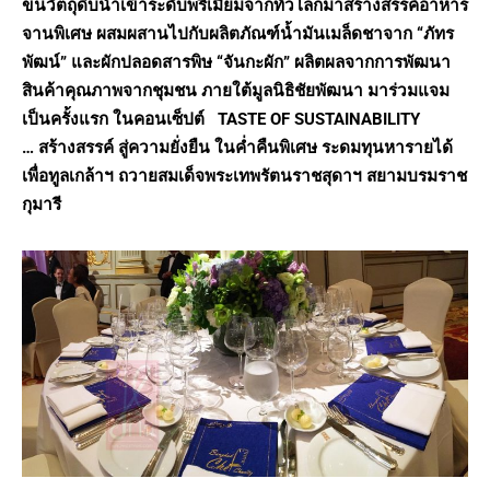
ขนวัตถุดิบนำเข้าระดับพรีเมี่ยมจากทั่วโลกมาสร้างสรรค์อาหาร
จานพิเศษ ผสมผสานไปกับผลิตภัณฑ์น้ำมันเมล็ดชาจาก
“
ภัทร
พัฒน์
”
และผักปลอดสารพิษ
“
จันกะผัก
”
ผลิตผลจากการพัฒนา
สินค้าคุณภาพจากชุมชน ภายใต้มูลนิธิชัยพัฒนา มาร่วมแจม
เป็นครั้งแรก ในคอนเซ็ปต์
TASTE OF SUSTAINABILITY
…
สร้างสรรค์ สู่ความยั่งยืน ในค่ำคืนพิเศษ ระดมทุนหารายได้
เพื่อทูลเกล้าฯ ถวายสมเด็จพระเทพรัตนราชสุดาฯ สยามบรมราช
กุมารี