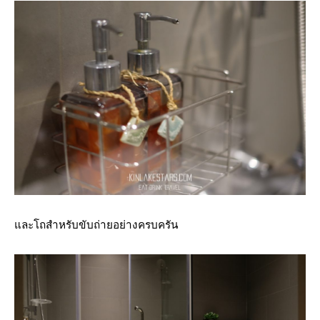
และโถสำหรับขับถ่ายอย่างครบครัน