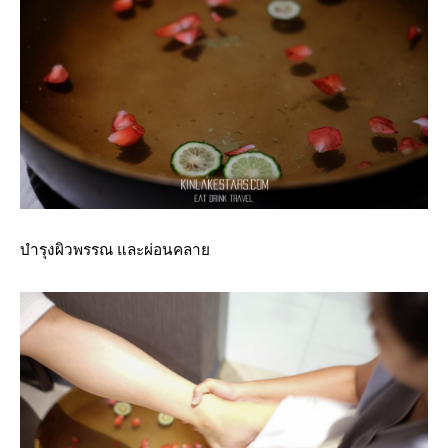
บำรุงผิวพรรณ และผ่อนคลาย