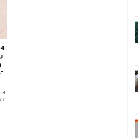
 4
บ
น
e”
hef
ิตร