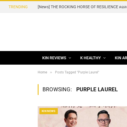
TRENDING
KIN REVIEWS
K HEALTHY
KIN A
»
Home
Posts Tagged "Purple Laurel"
BROWSING:
PURPLE LAUREL
KIN NEWS