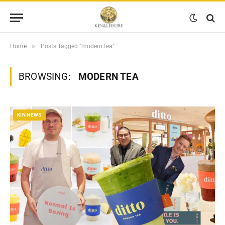
»
Home
Posts Tagged "modern tea"
BROWSING:
MODERN TEA
KIN NEWS