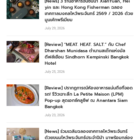
[News] 3 ร้านอาหารจีนชั้นนำ XianYuan, Hei
yin และ Hong Kong Fisherman ฉลอง
เทศกาลมงคลไหว้พระจันทร์ 2569 / 2026 ด้วย
มูนเค้กพรีเมียม
July 29, 2026
[Review] “MEAT. HEAT. SALT.” กับ Chef
Dharshan Munidasa ตำนานสเต๊กแห่งมัล
ดีฟส์เยือน Sindhorn Kempinski Bangkok
Hotel
July 25, 2026
[Review] ปรากฏการณ์ห้องอาหารแน่นถึงที่จอด
รถ! รีวิวเจาะลึก La Petite Maison (LPM)
Pop-up สุดเอกซ์คลูซีฟ ณ Anantara Siam
Bangkok
July 23, 2026
[News] ร่วมเฉลิมฉลองเทศกาลไหว้พระจันทร์
ด้วยขนมไหว้พระจันทร์ประจำปีม้า มาพร้อมกล่อง