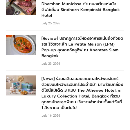
Dharshan Munidasa ตำนานสเต๊กแห่งมัล
ดีฟส์เยือน Sindhorn Kempinski Bangkok
Hotel
July 25, 2026
[Review] ปรากฏการณ์ห้องอาหารแน่นถึงที่จอด
รถ! รีวิวเจาะลึก La Petite Maison (LPM)
Pop-up สุดเอกซ์คลูซีฟ ณ Anantara Siam
Bangkok
July 23, 2026
[News] ร่วมเฉลิมฉลองเทศกาลไหว้พระจันทร์
ด้วยขนมไหว้พระจันทร์ประจำปีม้า มาพร้อมกล่อง
ดีไซน์ลิมิเต็ด 3 แบบ The Athenee Hotel, a
Luxury Collection Hotel, Bangkok ที่รวม
ชุดชงมัทฉะสุดพิเศษ เริ่มวางจำหน่ายตั้งแต่วันที่
1 สิงหาคม เป็นต้นไป
July 16, 2026